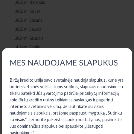
2025 m. Balandis
2025 m. Kovas
2025 m. Vasaris
2025 m. Sausis
2024 m. Gruodis
2024 m. Spalis
2024 m. Rugsėjis
MES NAUDOJAME SLAPUKUS
2024 m. Rugpjūtis
2024 m. Gegužė
Biržų kredito unija savo svetainėje naudoja slapukus, kurie yra
2023 m. Gruodis
būtini svetainės veiklai. Jums sutikus, slapukus naudosime su
2023 m. Rugpjūtis
tikslu pateikti Jūsų vartojimo patirčiai pritaikytą informaciją
apie Biržų kredito unijos teikiamas paslaugas ir pagerinti
2023 m. Liepa
interneto svetainės veikimą. Jei sutinkate su visais
2023 m. Birželis
naudojamais slapukais, prašome paspausti mygtuką „Sutinku
2023 m. Vasaris
su visais“. Jei norite pakeisti slapukų nustatymus, pasirinkite
Jus dominančius slapukus bei spauskite „Išsaugoti
2022 m. Gruodis
pasirinkimus“.