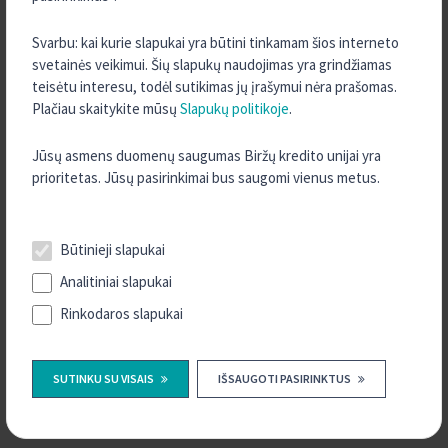
2022 m. Lapkritis
2022 m. Rugsėjis
Svarbu: kai kurie slapukai yra būtini tinkamam šios interneto
svetainės veikimui. Šių slapukų naudojimas yra grindžiamas
2022 m. Rugpjūtis
teisėtu interesu, todėl sutikimas jų įrašymui nėra prašomas.
2022 m. Gegužė
Plačiau skaitykite mūsų
Slapukų politikoje
.
2022 m. Kovas
Jūsų asmens duomenų saugumas Biržų kredito unijai yra
2022 m. Vasaris
prioritetas. Jūsų pasirinkimai bus saugomi vienus metus.
2022 m. Sausis
2021 m. Gruodis
Būtinieji slapukai
2021 m. Spalis
2021 m. Rugsėjis
Analitiniai slapukai
2021 m. Rugpjūtis
Rinkodaros slapukai
2021 m. Liepa
2021 m. Birželis
SUTINKU SU VISAIS
IŠSAUGOTI PASIRINKTUS
2021 m. Gegužė
2021 m. Balandis