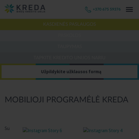
+370 675 59376
KASDIENĖS PASLAUGOS
PASKOLOS
TAUPYMAS
TAPKITE KREDITO UNIJOS NARIU
Užpildykite užklausos formą
MOBILIOJI PROGRAMĖLĖ KREDA
Su