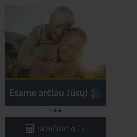
SKAIČIUOKLĖS