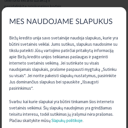
telefono ekrano užraktą ir
nesidalinkite prisijungimo kodais.
Savo telefone neišsaugokite kitų asmenų biometrinių duomenų.
MES NAUDOJAME SLAPUKUS
ATSILIEPIMAI
Biržų kredito unija savo svetainėje naudoja slapukus, kurie yra
Dėkojame už Jūsų vertinimus ir atsiliepimus apie
būtini svetainės veiklai. Jums sutikus, slapukus naudosime su
programėlę
info@kreda.lt
tikslu pateikti Jūsų vartojimo patirčiai pritaikytą informaciją
apie Biržų kredito unijos teikiamas paslaugas ir pagerinti
interneto svetainės veikimą. Jei sutinkate su visais
naudojamais slapukais, prašome paspausti mygtuką „Sutinku
su visais“. Jei norite pakeisti slapukų nustatymus, pasirinkite
Jus dominančius slapukus bei spauskite „Išsaugoti
pasirinkimus“.
TURITE KLAUSIMŲ?
Svarbu: kai kurie slapukai yra būtini tinkamam šios interneto
SUSISIEKITE SU MUMIS
svetainės veikimui. Šių slapukų naudojimas yra grindžiamas
teisėtu interesu, todėl sutikimas jų įrašymui nėra prašomas.
Plačiau skaitykite mūsų
Slapukų politikoje
.
KONTAKTAI