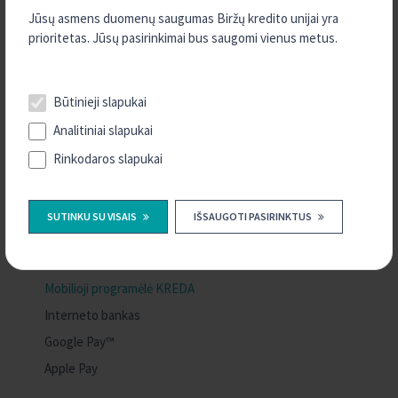
Jūsų asmens duomenų saugumas Biržų kredito unijai yra
prioritetas. Jūsų pasirinkimai bus saugomi vienus metus.
KASDIENĖS PASLAUGOS
Būtinieji slapukai
Analitiniai slapukai
KASDIENĖS PASLAUGOS
Rinkodaros slapukai
Mokėjimo sąskaita
Mokėjimo kortelės
SUTINKU SU VISAIS
IŠSAUGOTI PASIRINKTUS
Mokėjimo kortelių skaitytuvai
Mokėjimo pavedimai
Mobilioji programėlė KREDA
Interneto bankas
Google Pay™
Apple Pay