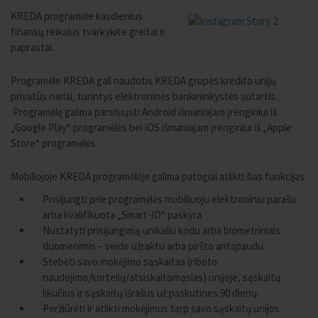
KREDA programėle kasdienius
finansų reikalus tvarkykite greitai ir
paprastai.
Programėle KREDA gali naudotis KREDA grupės kredito unijų
privatūs nariai, turintys elektroninės bankininkystės sutartis.
Programėlę galima parsisiųsti Android išmaniajam įrenginiui iš
„Google Play“ programėlės bei iOS išmaniajam įrenginiui iš „Apple
Store“ programėlės.
Mobiliojoje KREDA programėlėje galima patogiai atlikti šias funkcijas:
Prisijungti prie programėlės mobiliuoju elektroniniu parašu
arba kvalifikuota „Smart-ID“ paskyra.
Nustatyti prisijungimą unikaliu kodu arba biometriniais
duomenimis – veido užraktu arba piršto antspaudu.
Stebėti savo mokėjimo sąskaitas (riboto
naudojimo/kortelių/atsiskaitomąsias) unijoje, sąskaitų
likučius ir sąskaitų išrašus už paskutines 90 dienų.
Peržiūrėti ir atlikti mokėjimus tarp savo sąskaitų unijos