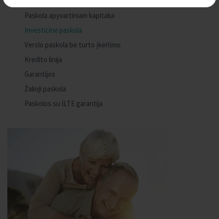
Paskola apyvartiniam kapitalui
Investicinė paskola
Verslo paskola be turto įkeitimo
Kredito linija
Garantijos
Žalioji paskola
Paskolos su ILTE garantija