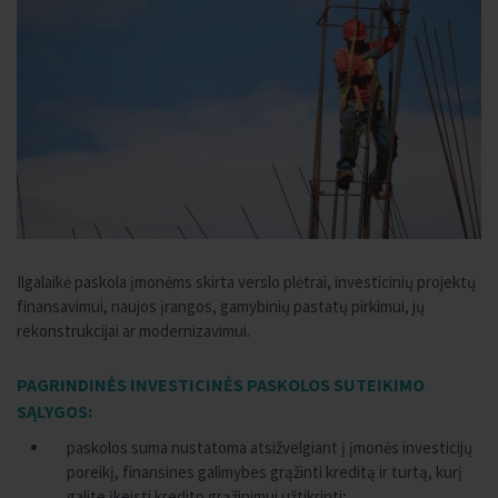
Ilgalaikė paskola įmonėms skirta verslo plėtrai, investicinių projektų
finansavimui, naujos įrangos, gamybinių pastatų pirkimui, jų
rekonstrukcijai ar modernizavimui.
PAGRINDINĖS INVESTICINĖS PASKOLOS SUTEIKIMO
SĄLYGOS:
paskolos suma nustatoma atsižvelgiant į įmonės investicijų
poreikį, finansines galimybes grąžinti kreditą ir turtą, kurį
galite įkeisti kredito grąžinimui užtikrinti;