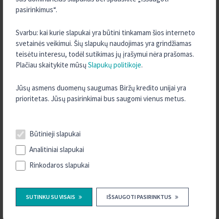
pasirinkimus“.
Paraiška
Svarbu: kai kurie slapukai yra būtini tinkamam šios interneto
svetainės veikimui. Šių slapukų naudojimas yra grindžiamas
teisėtu interesu, todėl sutikimas jų įrašymui nėra prašomas.
Plačiau skaitykite mūsų
Slapukų politikoje
.
TURITE KLAUSIMŲ?
Jūsų asmens duomenų saugumas Biržų kredito unijai yra
SUSISIEKITE SU MUMIS
prioritetas. Jūsų pasirinkimai bus saugomi vienus metus.
KONTAKTAI
Būtinieji slapukai
Analitiniai slapukai
Rinkodaros slapukai
PASKOLOS
SUTINKU SU VISAIS
IŠSAUGOTI PASIRINKTUS
VERSLO KLIENTAMS