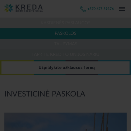
+370 675 59376
KASDIENĖS PASLAUGOS
PASKOLOS
TAUPYMAS
TAPKITE KREDITO UNIJOS NARIU
Užpildykite užklausos formą
INVESTICINĖ PASKOLA