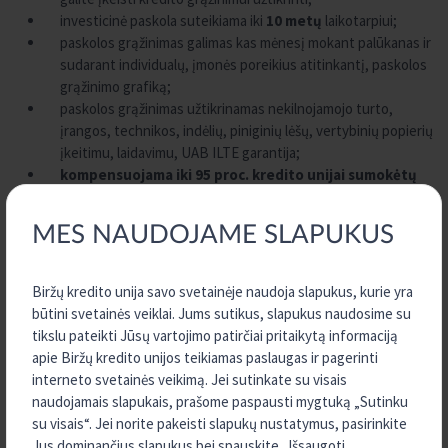
investicinė paskola suteikiama iki
10 metų
laikotarpiui;
paskolos grąžinimas galimas kas mėnesį mokant palūkanas ir
sudarant individualų, įmonės poreikius atitinkantį, paskolos
grąžinimo grafiką;
paskolos grąžinimas užtikrinamas nekilnojamojo turto,
įrangos, technikos, indėlių, piniginių lėšų, vertybinių popierių
įkeitimu, laidavimu, UAB ILTE garantija;
kompensuojama iki 95 proc. kredito unijai sumokėtų
palūkanų sumos
. Kompensavimo trukmė – iki 3 metų.
Palūkanų kompensavimas galimas tiek su UAB ILTE
MES NAUDOJAME SLAPUKUS
garantija, tiek ir be jos. Daugiau informacijos apie palūkanų
kompensavimą rasite
UAB ILTE interneto puslapyje.
Biržų kredito unija savo svetainėje naudoja slapukus, kurie yra
Daugiau informacijos apie investicinės paskolos suteikimo sąlygas
būtini svetainės veiklai. Jums sutikus, slapukus naudosime su
ir palūkanų normą teiraukitės
Biržų kredito unijoje.
tikslu pateikti Jūsų vartojimo patirčiai pritaikytą informaciją
apie Biržų kredito unijos teikiamas paslaugas ir pagerinti
Kaip tapti Biržų kredito unijos nariu?
interneto svetainės veikimą. Jei sutinkate su visais
naudojamais slapukais, prašome paspausti mygtuką „Sutinku
su visais“. Jei norite pakeisti slapukų nustatymus, pasirinkite
Jūsų patogumui į kredito uniją galite kreiptis iš anksto užpildę
Jus dominančius slapukus bei spauskite „Išsaugoti
paraišką investicinei paskolai gauti.