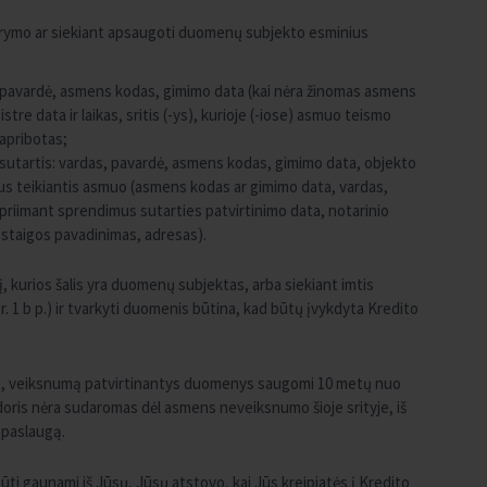
arymo ar siekiant apsaugoti duomenų subjekto esminius
s, pavardė, asmens kodas, gimimo data (kai nėra žinomas asmens
tre data ir laikas, sritis (-ys), kurioje (-iose) asmuo teismo
 apribotas;
sutartis: vardas, pavardė, asmens kodas, gimimo data, objekto
mus teikiantis asmuo (asmens kodas ar gimimo data, vardas,
s priimant sprendimus sutarties patvirtinimo data, notarinio
 įstaigos pavadinimas, adresas).
į, kurios šalis yra duomenų subjektas, arba siekiant imtis
1 b p.) ir tvarkyti duomenis būtina, kad būtų įvykdyta Kredito
as, veiksnumą patvirtinantys duomenys saugomi 10 metų nuo
oris nėra sudaromas dėl asmens neveiksnumo šioje srityje, iš
 paslaugą.
ti gaunami iš Jūsų, Jūsų atstovo, kai Jūs kreipiatės į Kredito