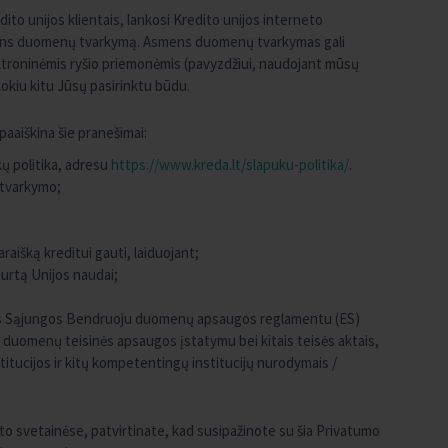
edito unijos klientais, lankosi Kredito unijos interneto
 asmens duomenų tvarkymą. Asmens duomenų tvarkymas gali
ektroninėmis ryšio priemonėmis (pavyzdžiui, naudojant mūsų
okiu kitu Jūsų pasirinktu būdu.
aaiškina šie pranešimai:
ų politika, adresu
https://www.kreda.lt/slapuku-politika/
.
tvarkymo;
išką kreditui gauti, laiduojant;
urtą Unijos naudai;
s Sąjungos Bendruoju duomenų apsaugos reglamentu (ES)
duomenų teisinės apsaugos įstatymu bei kitais teisės aktais,
tucijos ir kitų kompetentingų institucijų nurodymais /
 svetainėse, patvirtinate, kad susipažinote su šia Privatumo