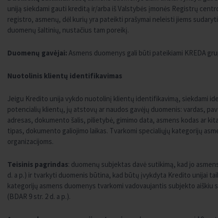
uniją siekdami gauti kreditą ir/arba iš Valstybės įmonės Registrų cent
registro, asmenų, dėl kurių yra pateikti prašymai neleisti jiems sudaryti
duomenų šaltinių, nustačius tam poreikį.
Duomenų gavėjai:
Asmens duomenys gali būti pateikiami KREDA grup
Nuotolinis klientų identifikavimas
Jeigu Kredito unija vykdo nuotolinį klientų identifikavimą, siekdami 
potencialių klientų, jų atstovų ar naudos gavėjų duomenis: vardas, p
adresas, dokumento šalis, pilietybė, gimimo data, asmens kodas ar k
tipas, dokumento galiojimo laikas. Tvarkomi specialiųjų kategorijų as
organizacijoms.
Teisinis pagrindas
: duomenų subjektas davė sutikimą, kad jo asmens
d. a p.) ir tvarkyti duomenis būtina, kad būtų įvykdyta Kredito unijai tai
kategorijų asmens duomenys tvarkomi vadovaujantis subjekto aiškiu s
(BDAR 9 str. 2 d. a p.).