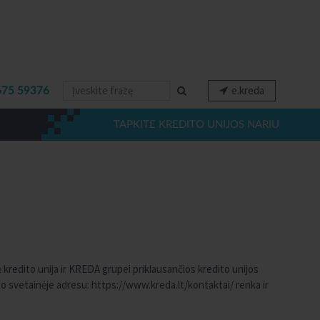
e.kreda
675 59376
TAPKITE KREDITO UNIJOS NARIU
nė kredito unija ir KREDA grupei priklausančios kredito unijos
neto svetainėje adresu: https://www.kreda.lt/kontaktai/ renka ir