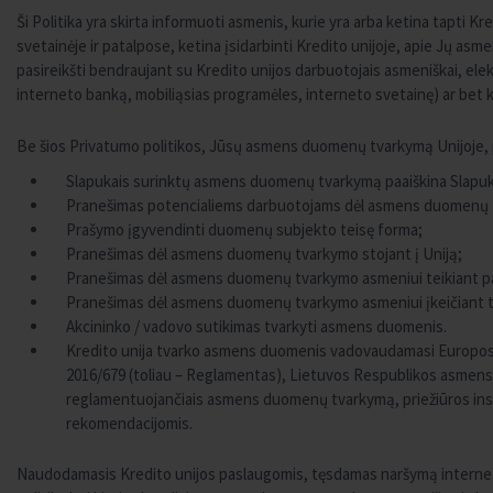
Ši Politika yra skirta informuoti asmenis, kurie yra arba ketina tapti Kr
svetainėje ir patalpose, ketina įsidarbinti Kredito unijoje, apie Jų
pasireikšti bendraujant su Kredito unijos darbuotojais asmeniškai, el
interneto banką, mobiliąsias programėles, interneto svetainę) ar bet k
Be šios Privatumo politikos, Jūsų asmens duomenų tvarkymą Unijoje, p
Slapukais surinktų asmens duomenų tvarkymą paaiškina Slapuk
Pranešimas potencialiems darbuotojams dėl asmens duomenų 
Prašymo įgyvendinti duomenų subjekto teisę forma;
Pranešimas dėl asmens duomenų tvarkymo stojant į Uniją;
Pranešimas dėl asmens duomenų tvarkymo asmeniui teikiant para
Pranešimas dėl asmens duomenų tvarkymo asmeniui įkeičiant t
Akcininko / vadovo sutikimas tvarkyti asmens duomenis.
Kredito unija tvarko asmens duomenis vadovaudamasi Europo
2016/679 (toliau – Reglamentas), Lietuvos Respublikos asmens 
reglamentuojančiais asmens duomenų tvarkymą, priežiūros insti
rekomendacijomis.
Naudodamasis Kredito unijos paslaugomis, tęsdamas naršymą interneto