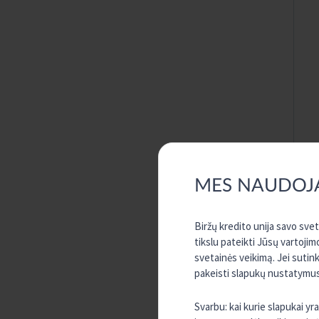
MES NAUDOJ
Biržų kredito unija savo sve
tikslu pateikti Jūsų vartojim
svetainės veikimą. Jei sutin
pakeisti slapukų nustatymus,
Svarbu: kai kurie slapukai y