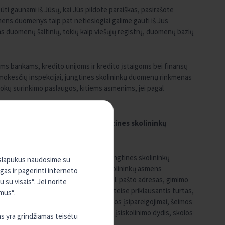
ti gaunami iš Jūsų, kai Jūs pildote paraiškas, pasirašote
ens duomenys taip pat netiesiogiai galime gauti iš Jus
ens duomenų šaltinių, tokių kaip viešųjų registrų, duomenų bazių
ms bankams, kredito unijoms ir kredito įstaigoms bei finansų
ei mokesčių inspekcijai, jungtines skolininkų duomenų rinkmenas
okų surinkimo paslaugos, kitiems asmenims, jei pagal
ldymas, duomenų teikimas į jungtines skolininkų
asmenims
ti įsiskolinimus, teikti duomenis į jungtines skolininkų
, slapukus naudosime su
, tvarkome šiuos kredito gavėjų ir skolininkų asmens
ugas ir pagerinti interneto
 dokumento duomenys, darbovietė, el. pašto adresas, gimimo
su visais“. Jei norite
elefono numeris, asmeniui nuosavybės teise priklausantis turtas,
mus“.
ikrinimo priemones, finansiniai šeimos įsipareigojimai, šeimos
šaltinius, kredito sutarties duomenys, įsiskolinimo dydis, skolos
as yra grindžiamas teisėtu
jei skola grąžinama pagal grafiką).