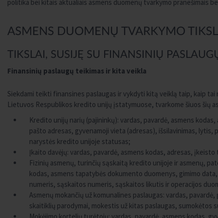
politika bei kitais aktualiais asmens duomenų tvarkymo pranešimais be
ASMENS DUOMENŲ TVARKYMO TIKSL
TIKSLAI, SUSIJĘ SU FINANSINIŲ PASLAUG
Finansinių paslaugų teikimas ir kita veikla
Siekdami teikti finansines paslaugas ir vykdyti kitą veiklą taip, kaip t
Lietuvos Respublikos kredito unijų įstatymuose, tvarkome šiuos šių
Kredito unijų narių (pajininkų): vardas, pavardė, asmens kod
pašto adresas, gyvenamoji vieta (adresas), išsilavinimas, lytis,
narystės kredito unijoje statusas;
Įkaito davėjų: vardas, pavardė, asmens kodas, adresas, įkeisto t
Fizinių asmenų, turinčių sąskaitą kredito unijoje ir asmenų, p
kodas, asmens tapatybės dokumento duomenys, gimimo data, gy
numeris, sąskaitos numeris, sąskaitos likutis ir operacijos du
Asmenų mokančių už komunalines paslaugas: vardas, pavardė, g
skaitiklių parodymai, mokestis už kitas paslaugas, sumokėtos 
Mokėjimo kortelių turėtojų: vardas, pavardė, asmens kodas, gyv