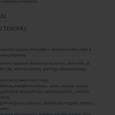
i supranta jų nuostatas.
AI
Ų TEIKIMU
ai numatyta Lietuvos Respublikos centrinės kredito unijos ir
 asmenų duomenis:
as, asmens tapatybės dokumento duomenys, darbovietė, el.
 pilietybė, telefono numeris, profesija, mokymosi įstaiga,
urto vertė, įkeisto turto rūšis;
ateikiančių mokėjimo nurodymus: vardas, pavardė, asmens
venamoji vieta (adresas), šeimyninė padėtis, telefono
omenys;
yvenamoji vieta (adresas), atsiskaitymų knygelės numeris,
sumos;
enamoji vieta (adresas), mokėjimų kortelės numeris, tipas,