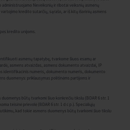
ro administruojamo Neveiksnių ir ribotai veiksnių asmenų
 vartojimo kredito sutarčių, sąrašo, ar iš kitų išorinių asmens
ės kredito unijoms.
identifikuoti asmenų tapatybę, tvarkome šiuos esamų ar
avardė, asmens atvaizdas, asmens dokumento atvaizdai, IP
itas identifikacinis numeris, dokumento numeris, dokumento
mens duomenys: priklausymas politinėms partijoms ir
 duomenys būtų tvarkomi šiuo konkrečiu tikslu (BDAR 6 str. 1
koma teisinė prievolė (BDAR 6 str. 1 d c p.). Specialiųjų
utikimu, kad tokie asmens duomenys būtų tvarkomi šiuo tikslu