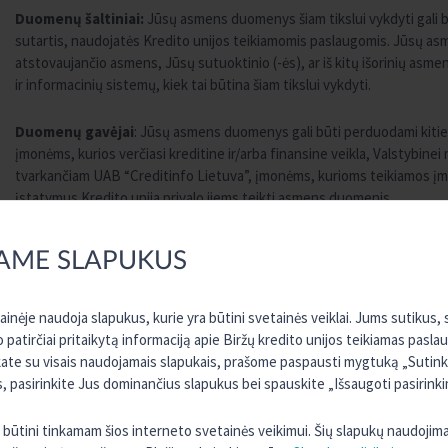
Duomenų šaltiniai:
Jūsų asmens duomenys šiam tikslui vykdyti gali bū
sutartis, naudojatės Kredito unijos teikiamomis paslaugomis. Jūsų asm
atstovaujančio asmens, Jūsų sutuoktinio (-ės), ar iš kitų išorinių asm
ir informacinių sistemų, kiek tai būtina šiam tikslui vykdyti.
Duomenų gavėjai
: Jūsų asmens duomenys gali būti perduodami kitie
įmonėms, kurios verčiasi kreditine ir/arba finansine veikla, Valstybin
tvarkančiam UAB “Creditinfo Lietuva”, įmonėms, kurioms teikiamos įm
įstatymus Kredito unija privalo jiems teikti asmens duomenis.
Kreditų teikimas – asmenų mokumo vertinimas, įsiskolinimo va
AME SLAPUKUS
rinkmenas ir kitiems teisėtą interesą turintiems tretiesiems 
Siekdami teikti kredito teikimo procese įvertinti asmenų mokumą, valdy
tainėje naudoja slapukus, kurie yra būtini svetainės veiklai. Jums sutikus
rinkmenas ir kitiems teisėta pagrindą turintiems tretiesiems asmenims
o patirčiai pritaikytą informaciją apie Biržų kredito unijos teikiamas pasla
duomenis: vardas, pavardė, amžius, asmens kodas, asmens tapatybės
kate su visais naudojamais slapukais, prašome paspausti mygtuką „Sutinku 
vieta, gyvenamoji vieta (adresas), išsilavinimas, šeimyninė padėtis, t
 pasirinkite Jus dominančius slapukus bei spauskite „Išsaugoti pasirinki
sutuoktinio ir išlaikytinių asmenų duomenys, duomenys apie kredito užt
pajamos ir išlaidos, draudimas, informacija apie kliento veiklą, pajamų 
ra būtini tinkamam šios interneto svetainės veikimui. Šių slapukų naudojim
susidarymo data, mokėjimo ir apmokėjimo datos, skolos mokėjimo suma (