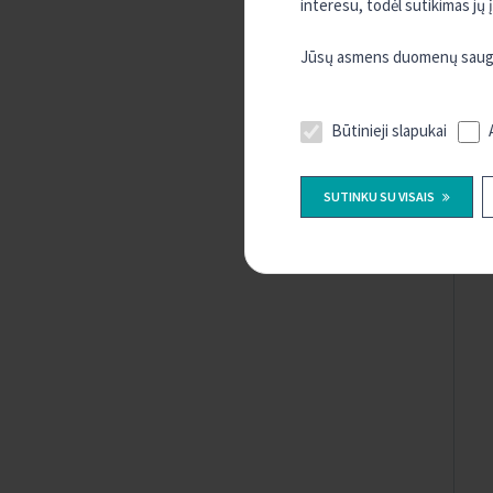
interesu, todėl sutikimas jų
Jūsų asmens duomenų sauguma
Būtinieji slapukai
SUTINKU SU VISAIS