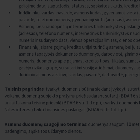
galiojimo data, slaptažodis, statusas, sąskaitos likutis, kredit
Indėlininkų: vardas, pavardė, asmens kodas, gyvenamoji vieta (
pavardė, telefono numeris, gyvenamoji vieta (adresas), asm
Asmenų, besinaudojančių internetinės bankininkystės paslaugo
(adresas), telefono numeris, internetinės bankininkystės naud
numeris ir sudarymo data, vienos operacijos limitas, dienos oper
Finansinių įsipareigojimų kredito unijai turinčių asmenų bei jų
asmens tapatybės dokumento duomenys, darbovietė, gimimo dat
numeris, duomenys apie pajamas, kredito tipas, tikslas, suma, va
gavėjo rizikos grupė, su sutartimi susiję atidėjimai, duomenys 
Juridinio asmens atstovų: vardas, pavardė, darbovietė, pareig
Teisinis pagrindas
: tvarkyti duomenis būtina siekiant įvykdyti sutart
veiksmų duomenų subjekto prašymu prieš sudarant sutartį (BDAR 6 str.
unijai taikoma teisinė prievolė (BDAR 6 str. 1 d c p.), tvarkyti duomeni
šalies interesų teikti finansines paslaugas (BDAR 6 str. 1 d. f p.).
Asmens duomenų saugojimo terminas
: duomenys saugomi 10 metų
padengimo, sąskaitos uždarymo dienos.