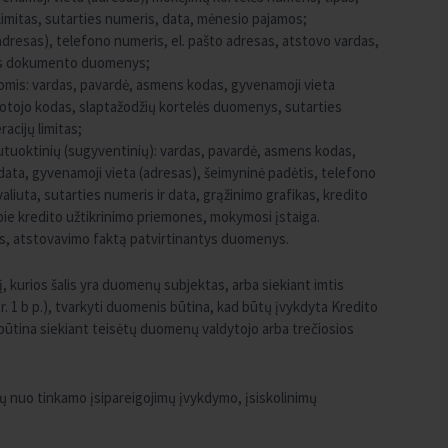
o limitas, sutarties numeris, data, mėnesio pajamos;
adresas), telefono numeris, el. pašto adresas, atstovo vardas,
ens dokumento duomenys;
mis: vardas, pavardė, asmens kodas, gyvenamoji vieta
otojo kodas, slaptažodžių kortelės duomenys, sutarties
acijų limitas;
 sutuoktinių (sugyventinių): vardas, pavardė, asmens kodas,
a, gyvenamoji vieta (adresas), šeimyninė padėtis, telefono
liuta, sutarties numeris ir data, grąžinimo grafikas, kredito
apie kredito užtikrinimo priemones, mokymosi įstaiga.
os, atstovavimo faktą patvirtinantys duomenys.
į, kurios šalis yra duomenų subjektas, arba siekiant imtis
 1 b p.), tvarkyti duomenis būtina, kad būtų įvykdyta Kredito
s būtina siekiant teisėtų duomenų valdytojo arba trečiosios
 nuo tinkamo įsipareigojimų įvykdymo, įsiskolinimų