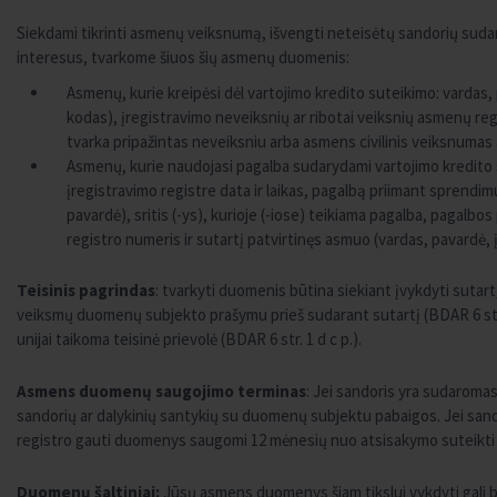
Siekdami tikrinti asmenų veiksnumą, išvengti neteisėtų sandorių sud
interesus, tvarkome šiuos šių asmenų duomenis:
Asmenų, kurie kreipėsi dėl vartojimo kredito suteikimo: varda
kodas), įregistravimo neveiksnių ar ribotai veiksnių asmenų regis
tvarka pripažintas neveiksniu arba asmens civilinis veiksnumas
Asmenų, kurie naudojasi pagalba sudarydami vartojimo kredito 
įregistravimo registre data ir laikas, pagalbą priimant sprendi
pavardė), sritis (-ys), kurioje (-iose) teikiama pagalba, pagalbo
registro numeris ir sutartį patvirtinęs asmuo (vardas, pavardė,
Teisinis pagrindas
: tvarkyti duomenis būtina siekiant įvykdyti sutart
veiksmų duomenų subjekto prašymu prieš sudarant sutartį (BDAR 6 str. 
unijai taikoma teisinė prievolė (BDAR 6 str. 1 d c p.).
Asmens duomenų saugojimo terminas
: Jei sandoris yra sudarom
sandorių ar dalykinių santykių su duomenų subjektu pabaigos. Jei sand
registro gauti duomenys saugomi 12 mėnesių nuo atsisakymo suteikti
Duomenų šaltiniai:
Jūsų asmens duomenys šiam tikslui vykdyti gali bū