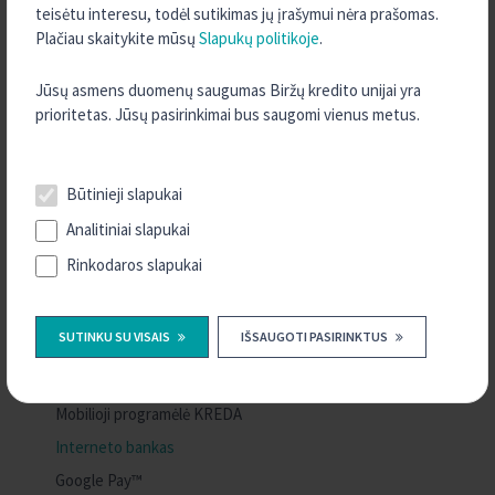
teisėtu interesu, todėl sutikimas jų įrašymui nėra prašomas.
KONTAKTAI
Plačiau skaitykite mūsų
Slapukų politikoje
.
Jūsų asmens duomenų saugumas Biržų kredito unijai yra
prioritetas. Jūsų pasirinkimai bus saugomi vienus metus.
KASDIENĖS PASLAUGOS
Būtinieji slapukai
Analitiniai slapukai
KASDIENĖS PASLAUGOS
Rinkodaros slapukai
Mokėjimo sąskaita
Mokėjimo kortelės
SUTINKU SU VISAIS
IŠSAUGOTI PASIRINKTUS
Mokėjimo kortelių skaitytuvai
Mokėjimo pavedimai
Mobilioji programėlė KREDA
Interneto bankas
Google Pay™