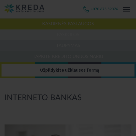
+370 675 59376
KASDIENĖS PASLAUGOS
PASKOLOS
TAUPYMAS
TAPKITE KREDITO UNIJOS NARIU
Užpildykite užklausos formą
INTERNETO BANKAS