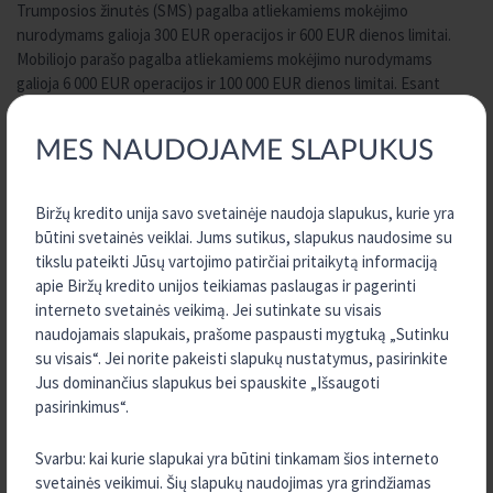
Trumposios žinutės (SMS) pagalba atliekamiems mokėjimo
nurodymams galioja 300 EUR operacijos ir 600 EUR dienos limitai.
Mobiliojo parašo pagalba atliekamiems mokėjimo nurodymams
galioja 6 000 EUR operacijos ir 100 000 EUR dienos limitai. Esant
poreikiui kredito unijoje yra galimybė mokėjimo operacijoms turėti
individualius limitus.
MES NAUDOJAME SLAPUKUS
Biržų kredito unijos paslaugų, operacijų ir mokėjimo kortelių įkainius
galite rasti
ČIA
.
Biržų kredito unija savo svetainėje naudoja slapukus, kurie yra
būtini svetainės veiklai. Jums sutikus, slapukus naudosime su
Elektroninių paslaugų teikimo sutartį galite sudaryti atvykę į
Biržų
tikslu pateikti Jūsų vartojimo patirčiai pritaikytą informaciją
kredito uniją.
apie Biržų kredito unijos teikiamas paslaugas ir pagerinti
interneto svetainės veikimą. Jei sutinkate su visais
naudojamais slapukais, prašome paspausti mygtuką „Sutinku
Kaip tapti Biržų kredito unijos nariu?
su visais“. Jei norite pakeisti slapukų nustatymus, pasirinkite
Jus dominančius slapukus bei spauskite „Išsaugoti
pasirinkimus“.
TURITE KLAUSIMŲ?
Svarbu: kai kurie slapukai yra būtini tinkamam šios interneto
SUSISIEKITE SU MUMIS
svetainės veikimui. Šių slapukų naudojimas yra grindžiamas