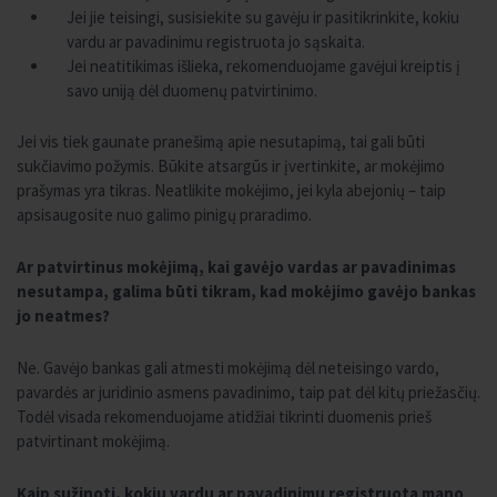
Jei jie teisingi, susisiekite su gavėju ir pasitikrinkite, kokiu
vardu ar pavadinimu registruota jo sąskaita.
Jei neatitikimas išlieka, rekomenduojame gavėjui kreiptis į
savo uniją dėl duomenų patvirtinimo.
Jei vis tiek gaunate pranešimą apie nesutapimą, tai gali būti
sukčiavimo požymis. Būkite atsargūs ir įvertinkite, ar mokėjimo
prašymas yra tikras. Neatlikite mokėjimo, jei kyla abejonių – taip
apsisaugosite nuo galimo pinigų praradimo.
Ar patvirtinus mokėjimą, kai gavėjo vardas ar pavadinimas
nesutampa, galima būti tikram, kad mokėjimo gavėjo bankas
jo neatmes?
Ne. Gavėjo bankas gali atmesti mokėjimą dėl neteisingo vardo,
pavardės ar juridinio asmens pavadinimo, taip pat dėl kitų priežasčių.
Todėl visada rekomenduojame atidžiai tikrinti duomenis prieš
patvirtinant mokėjimą.
Kaip sužinoti, kokiu vardu ar pavadinimu registruota mano