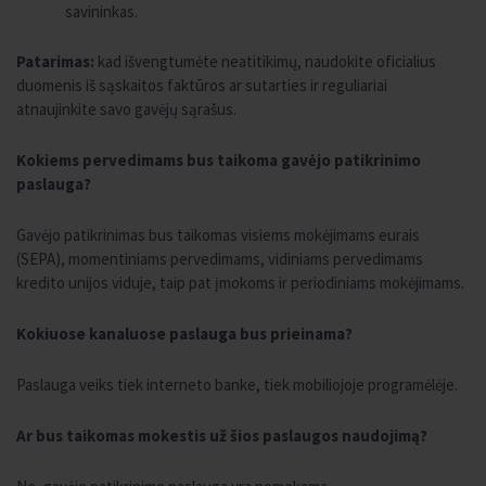
savininkas.
Patarimas:
kad išvengtumėte neatitikimų, naudokite oficialius
duomenis iš sąskaitos faktūros ar sutarties ir reguliariai
atnaujinkite savo gavėjų sąrašus.
Kokiems pervedimams bus taikoma gavėjo patikrinimo
paslauga?
Gavėjo patikrinimas bus taikomas visiems mokėjimams eurais
(SEPA), momentiniams pervedimams, vidiniams pervedimams
kredito unijos viduje, taip pat įmokoms ir periodiniams mokėjimams.
Kokiuose kanaluose paslauga bus prieinama?
Paslauga veiks tiek interneto banke, tiek mobiliojoje programėlėje.
Ar bus taikomas mokestis už šios paslaugos naudojimą?