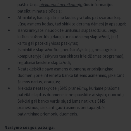
paštu. Unija
niekuomet
nereikalauja
šios informacijos
pateikti minėtais būdais;
Atminkite, kad atpažinimo kodas yra toks pat svarbus kaip
Jūsų asmens kodas, tad skirkite deramą dėmesį jo apsaugai;
Bankininkystei naudokite unikalius slaptažodžius. Jeigu
kažkas sužino Jūsų daug kur naudojamą slaptažodį, jis iš
karto gali patekti į visas paskyras;
Įsiminkite slaptažodžius, neužsirašykite jų, nesaugokite
kompiuteryje (išskyrus tam skirtas ir leidžiamas programas),
reguliariai keiskite slaptažodį;
Neatskleiskite savo asmens duomenų ar prisijungimo
duomenų prie interneto banko kitiems asmenims, įskaitant
šeimos narius, draugus;
Niekada neatsakykite į SMS pranešimą, kuriame prašoma
pateikti slaptus duomenis ir nespauskite atsiųstų nuorodų.
Sukčiai gali banko vardu siųsti jums netikrus SMS
pranešimus, siekiant gauti asmens bei tapatybės
patvirtinimo priemonių duomenis.
Naršymo sesijos pabaiga: