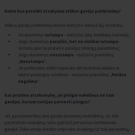
Kokie bus pateikti atsakymai atlikus gavėjo patikrinimą?
Atlikus gavėjo patikrinimą ekrane matysite vieną iš šių rezultatų:
Jei duomenys
sutampa
– matysite žalią ženkliuką (varnelę);
Jeigu duomenys
panašūs, bet ne visiškai sutampa
–
sistema apie tai praneš ir pasiūlys teisingą pavadinimą;
Jeigu duomenys
nesutampa
– matysite pranešimą
„
Nesutampa
“;
Jei patikrinimo atlikti nepavyks dėl techninės klaidos ar
laikino paslaugos sutrikimo – matysite pranešimą „
Patikra
negalima
“.
Kas prisiima atsakomybę, jei pinigai nukeliaus ne tam
gavėjui, kuriam norėjau pervesti pinigus?
Jei, gavę pranešimą apie gavėjo duomenų neatitikimą, vis tiek
patvirtinate mokėjimą, lėšos gali būti pervestos netinkamam
gavėjui. Tokiu atveju kredito unija nėra atsakinga už tokį pervedimą,