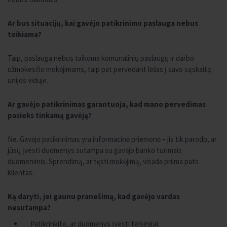
Ar bus situacijų, kai gavėjo patikrinimo paslauga nebus
teikiama?
Taip, paslauga nebus taikoma komunalinių paslaugų ir darbo
užmokesčio mokėjimams, taip pat pervedant lėšas į savo sąskaitą
unijos viduje.
Ar gavėjo patikrinimas garantuoja, kad mano pervedimas
pasieks tinkamą gavėją?
Ne. Gavėjo patikrinimas yra informacinė priemonė – jis tik parodo, ar
jūsų įvesti duomenys sutampa su gavėjo banko turimais
duomenimis. Sprendimą, ar tęsti mokėjimą, visada priima pats
klientas.
Ką daryti, jei gaunu pranešimą, kad gavėjo vardas
nesutampa?
Patikrinkite, ar duomenys įvesti teisingai.