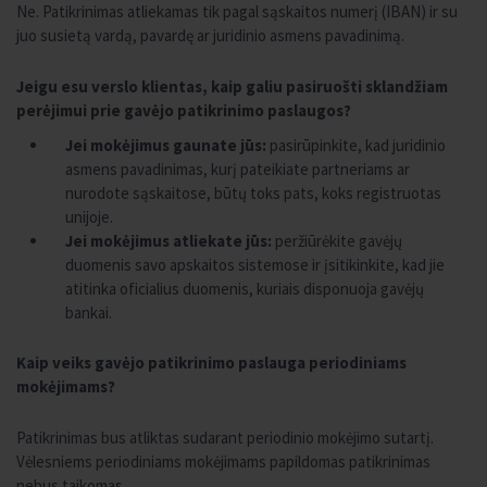
Ne. Patikrinimas atliekamas tik pagal sąskaitos numerį (IBAN) ir su
juo susietą vardą, pavardę ar juridinio asmens pavadinimą.
Jeigu esu verslo klientas, kaip galiu pasiruošti sklandžiam
perėjimui prie gavėjo patikrinimo paslaugos?
Jei mokėjimus gaunate jūs:
pasirūpinkite, kad juridinio
asmens pavadinimas, kurį pateikiate partneriams ar
nurodote sąskaitose, būtų toks pats, koks registruotas
unijoje.
Jei mokėjimus atliekate jūs:
peržiūrėkite gavėjų
duomenis savo apskaitos sistemose ir įsitikinkite, kad jie
atitinka oficialius duomenis, kuriais disponuoja gavėjų
bankai.
Kaip veiks gavėjo patikrinimo paslauga periodiniams
mokėjimams?
Patikrinimas bus atliktas sudarant periodinio mokėjimo sutartį.
Vėlesniems periodiniams mokėjimams papildomas patikrinimas
nebus taikomas.