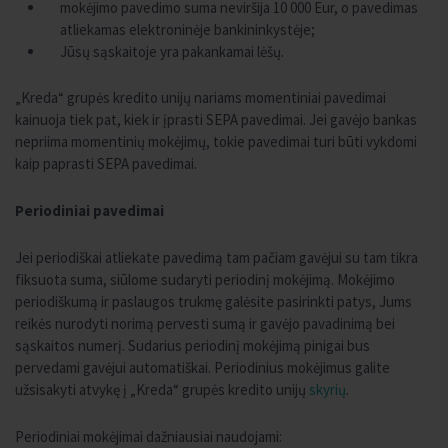
mokėjimo pavedimo suma neviršija 10 000 Eur, o pavedimas
atliekamas elektroninėje bankininkystėje;
Jūsų sąskaitoje yra pakankamai lėšų.
„Kreda“ grupės kredito unijų nariams momentiniai pavedimai
kainuoja tiek pat, kiek ir įprasti SEPA pavedimai. Jei gavėjo bankas
nepriima momentinių mokėjimų, tokie pavedimai turi būti vykdomi
kaip paprasti SEPA pavedimai.
Periodiniai pavedimai
Jei periodiškai atliekate pavedimą tam pačiam gavėjui su tam tikra
fiksuota suma, siūlome sudaryti periodinį mokėjimą. Mokėjimo
periodiškumą ir paslaugos trukmę galėsite pasirinkti patys, Jums
reikės nurodyti norimą pervesti sumą ir gavėjo pavadinimą bei
sąskaitos numerį. Sudarius periodinį mokėjimą pinigai bus
pervedami gavėjui automatiškai. Periodinius mokėjimus galite
užsisakyti atvykę į „Kreda“ grupės kredito unijų
skyrių
.
Periodiniai mokėjimai dažniausiai naudojami: