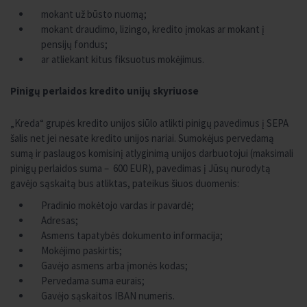
mokant už būsto nuomą;
mokant draudimo, lizingo, kredito įmokas ar mokant į
pensijų fondus;
ar atliekant kitus fiksuotus mokėjimus.
Pinigų perlaidos kredito unijų skyriuose
„Kreda“ grupės kredito unijos siūlo atlikti pinigų pavedimus į SEPA
šalis net jei nesate kredito unijos nariai. Sumokėjus pervedamą
sumą ir paslaugos komisinį atlyginimą unijos darbuotojui (maksimali
pinigų perlaidos suma – 600 EUR), pavedimas į Jūsų nurodytą
gavėjo sąskaitą bus atliktas, pateikus šiuos duomenis:
Pradinio mokėtojo vardas ir pavardė;
Adresas;
Asmens tapatybės dokumento informacija;
Mokėjimo paskirtis;
Gavėjo asmens arba įmonės kodas;
Pervedama suma eurais;
Gavėjo sąskaitos IBAN numeris.