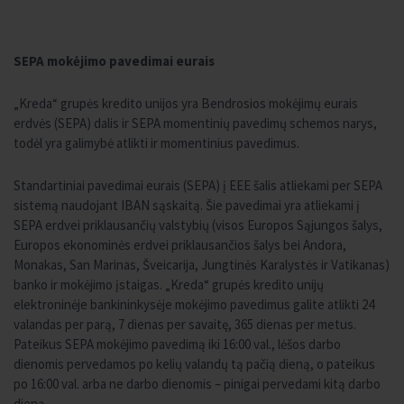
SEPA mokėjimo pavedimai eurais
„Kreda“ grupės kredito unijos yra Bendrosios mokėjimų eurais
erdvės (SEPA) dalis ir SEPA momentinių pavedimų schemos narys,
todėl yra galimybė atlikti ir momentinius pavedimus.
Standartiniai pavedimai eurais (SEPA) į EEE šalis atliekami per SEPA
sistemą naudojant IBAN sąskaitą. Šie pavedimai yra atliekami į
SEPA erdvei priklausančių valstybių (visos Europos Sąjungos šalys,
Europos ekonominės erdvei priklausančios šalys bei Andora,
Monakas, San Marinas, Šveicarija, Jungtinės Karalystės ir Vatikanas)
banko ir mokėjimo įstaigas. „Kreda“ grupės kredito unijų
elektroninėje bankininkysėje mokėjimo pavedimus galite atlikti 24
valandas per parą, 7 dienas per savaitę, 365 dienas per metus.
Pateikus SEPA mokėjimo pavedimą iki 16:00 val., lėšos darbo
dienomis pervedamos po kelių valandų tą pačią dieną, o pateikus
po 16:00 val. arba ne darbo dienomis – pinigai pervedami kitą darbo
dieną.