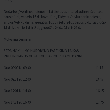
Nedarbo (šventinės) dienos – tai Lietuvos ir tarptautinės šventės:
sausio 1 d., vasario 16 d., kovo 11 d., Didysis Velykų penktadienis,
antroji Velykų diena, gegužės 1d., birželio 24 d., liepos 6 d., rugpjūčio
15 d., lapkričio 1 d. ir 2 d., gruodžio 24 d., 25 d. ir 26 d.
Mokėjimų terminai
SEPA MOKĖJIMO NURODYMO PATEIKIMO LAIKAS
PRELIMINARUS MOKĖJIMO GAVIMO KITAME BANKE
Nuo 00:00 iki 09:30 11:15
Nuo 09:31 iki 12:00 13:45
Nuo 12:01 iki 14:30 16:15
Nuo 14:31 iki 16:30 17:45