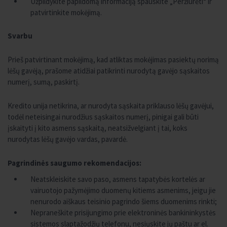
Užpildykite papildomą informaciją spauskite „Peržiūrėti“ ir
patvirtinkite mokėjimą.
Svarbu
Prieš patvirtinant mokėjimą, kad atliktas mokėjimas pasiektų norimą
lėšų gavėją, prašome atidžiai patikrinti nurodytą gavėjo sąskaitos
numerį, sumą, paskirtį.
Kredito unija netikrina, ar nurodyta sąskaita priklauso lėšų gavėjui,
todėl neteisingai nurodžius sąskaitos numerį, pinigai gali būti
įskaityti į kito asmens sąskaitą, neatsižvelgiant į tai, koks
nurodytas lėšų gavėjo vardas, pavardė.
Pagrindinės saugumo rekomendacijos:
Neatskleiskite savo paso, asmens tapatybės kortelės ar
vairuotojo pažymėjimo duomenų kitiems asmenims, jeigu jie
nenurodo aiškaus teisinio pagrindo šiems duomenims rinkti;
Nepraneškite prisijungimo prie elektroninės bankininkystės
sistemos slaptažodžių telefonu, nesiųskite jų paštu ar el.