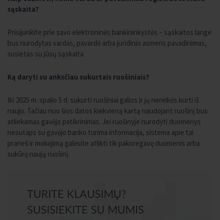
sąskaita?
Prisijunkite prie savo elektroninės bankininkystės – sąskaitos lange
bus nurodytas vardas, pavardė arba juridinio asmens pavadinimas,
susietas su jūsų sąskaita.
Ką daryti su anksčiau sukurtais ruošiniais?
Iki 2025 m. spalio 5 d. sukurti ruošiniai galios ir jų nereikės kurti iš
naujo. Tačiau nuo šios datos kiekvieną kartą naudojant ruošinį bus
atliekamas gavėjo patikrinimas. Jei ruošinyje nurodyti duomenys
nesutaps su gavėjo banko turima informacija, sistema apie tai
praneš ir mokėjimą galėsite atlikti tik pakoregavę duomenis arba
sukūrę naują ruošinį.
TURITE KLAUSIMŲ?
SUSISIEKITE SU MUMIS