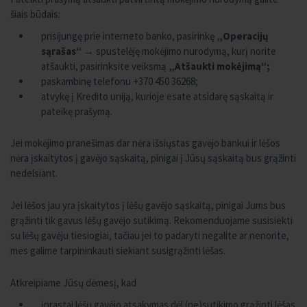
šiais būdais:
prisijungę prie interneto banko, pasirinkę
„Operacijų
sąrašas“
→ spustelėję mokėjimo nurodymą, kurį norite
atšaukti, pasirinksite veiksmą
„Atšaukti mokėjimą“;
paskambinę telefonu +370 450 36268;
atvykę į Kredito uniją, kurioje esate atsidarę sąskaitą ir
pateikę prašymą.
Jei mokėjimo pranešimas dar nėra išsiųstas gavėjo bankui ir lėšos
nėra įskaitytos į gavėjo sąskaitą, pinigai į Jūsų sąskaitą bus grąžinti
nedelsiant.
Jei lėšos jau yra įskaitytos į lėšų gavėjo sąskaitą, pinigai Jums bus
grąžinti tik gavus lėšų gavėjo sutikimą. Rekomenduojame susisiekti
su lėšų gavėju tiesiogiai, tačiau jei to padaryti negalite ar nenorite,
mes galime tarpininkauti siekiant susigrąžinti lėšas.
Atkreipiame Jūsų dėmesį, kad
įprastai lėšų gavėjo atsakymas dėl (ne)sutikimo grąžinti lėšas