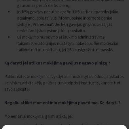
gaunamas per 15 darbo dienų,
jei lėšų gavėjas nesutiks grąžinti lėšų arba nepateiks jokio
atsakymo, apie tai Jus informuosime interneto banko
skiltyje „Pranešimai“. Jei lėšų gavėjas grąžins lėšas, jas
nedelsiant įskaitysime į Jūsų sąskaitą.
už mokėjimo nurodymo atšaukimo administravimą
taikomi Kredito unijos nustatyti mokesčiai. Šie mokesčiai
taikomi net ir tuo atveju, jei lėšų susigrąžinti nepavyks.
Ką daryti jei atlikus mokėjimą gavėjus negavo pinigų ?
Patikrinkite, ar mokėjimas įvykdytas ir nuskaitytas iš Jūsų sąskaitos.
Jei viskas atlikta, lėšų gavėjas turi kreiptis į instituciją, kurioje turi
savo sąskaitą.
Negaliu atlikti momentinio mokėjimo pavedimo. Ką daryti ?
Momentiniai mokėjimai galimi atlikti, jei:
gavėjo sąskaita yra registruotoje mokėjimo įstaigoje,