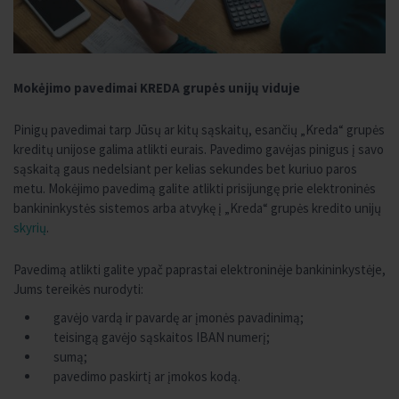
Mokėjimo pavedimai KREDA grupės unijų viduje
Pinigų pavedimai tarp Jūsų ar kitų sąskaitų, esančių „Kreda“ grupės
kreditų unijose galima atlikti eurais. Pavedimo gavėjas pinigus į savo
sąskaitą gaus nedelsiant per kelias sekundes bet kuriuo paros
metu. Mokėjimo pavedimą galite atlikti prisijungę prie elektroninės
bankininkystės sistemos arba atvykę į „Kreda“ grupės kredito unijų
skyrių
.
Pavedimą atlikti galite ypač paprastai elektroninėje bankininkystėje,
Jums tereikės nurodyti:
gavėjo vardą ir pavardę ar įmonės pavadinimą;
teisingą gavėjo sąskaitos IBAN numerį;
sumą;
pavedimo paskirtį ar įmokos kodą.