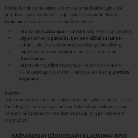
Prieš patvirtinant mokėjimą sistema automatiškai sulygins jūsų
nurodytus gavėjo duomenis su jo sąskaitos numeriu (IBAN).
Patikrinimo rezultatus iš karto matysite ekrane:
Jei duomenys
sutampa
– matysite žalią ženkliuką (varnelę);
Jeigu duomenys
panašūs, bet ne visiškai sutampa
–
sistema apie tai praneš ir pasiūlys teisingą pavadinimą.
Jeigu duomenys
nesutampa
– matysite pranešimą
„
Nesutampa
“.
Jei patikrinimo atlikti nepavyks dėl techninės klaidos ar
laikino paslaugos sutrikimo – matysite pranešimą „
Patikra
negalima
“.
Svarbu
Jeigu duomenys nesutaps, mokėjimą vis tiek galėsite atlikti, tačiau
turėsite patvirtinti savo pasirinkimą. Tokiu atveju rizikuosite, kad
lėšos gali būti pervestos netinkamam gavėjui ir jų gali nepavykti
susigrąžinti.
DAŽNIAUSIAI UŽDUODAMI KLAUSIMAI APIE