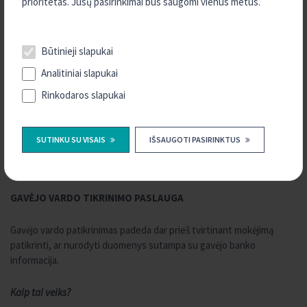
prioritetas. Jūsų pasirinkimai bus saugomi vienus metus.
Kas yra SWIFT ir BIC kodai? Kur juos rasti?
Būtinieji slapukai
SWIFT (BIC), t.y. banko identifikavimo kodas, kurį sudaro 8 arba 11
Analitiniai slapukai
raidžių ir / ar skaitmenų seka: unikalus finansinės institucijos kodas
(4 raidės), šalies kodas (2 raidės), ir vietos nustatymo kodas (2
Rinkodaros slapukai
ženklai, nurodantys šalies geografinius objektus, pvz. miestą,
apskritį, valstiją ar laiko zoną). Jeigu finansinė institucija turi kelis
padalinius šalyje, ji gali tai nurodyti papildomais trimis simboliais.
SUTINKU SU VISAIS
IŠSAUGOTI PASIRINKTUS
„Kreda“ SWIFT ir BIC JCKULT21
GAVĖJO VARDO TIKRINIMO PASLAUGA
Gavėjo vardo patikrinimas padeda dar prieš tvirtinant mokėjimą
patikrinti, ar nurodyti duomenys sutampa su gavėjo banko
informacija.
Kaip tai veiks?