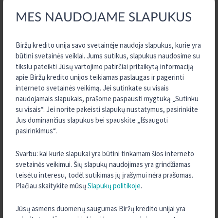
prisijungusioje prie momentinių mokėjimų paslaugos
sistemos;
MES NAUDOJAME SLAPUKUS
mokėjimo pavedimo suma neviršija 10 000 Eur, o pavedimas
atliekamas elektroninėje bankininkystėje;
Biržų kredito unija savo svetainėje naudoja slapukus, kurie yra
Jūsų sąskaitoje yra pakankamai lėšų.
būtini svetainės veiklai. Jums sutikus, slapukus naudosime su
tikslu pateikti Jūsų vartojimo patirčiai pritaikytą informaciją
Nepavykus atlikti momentinio pavedimo, pabandykite atlikti
apie Biržų kredito unijos teikiamas paslaugas ir pagerinti
paprastą mokėjimo pavedimą.
interneto svetainės veikimą. Jei sutinkate su visais
naudojamais slapukais, prašome paspausti mygtuką „Sutinku
Kas yra IBAN?
su visais“. Jei norite pakeisti slapukų nustatymus, pasirinkite
Jus dominančius slapukus bei spauskite „Išsaugoti
IBAN (angl. international bank account number) – tai privalomas
pasirinkimus“.
tarptautinis banko sąskaitos numerio formatas, pagal kurį bankai
įskaito lėšas į gavėjo sąskaitą. Jis naudojamas visoje Europos
Svarbu: kai kurie slapukai yra būtini tinkamam šios interneto
Sąjungoje atliekant tarptautinius ir vietinius pinigų pavedimus.
svetainės veikimui. Šių slapukų naudojimas yra grindžiamas
teisėtu interesu, todėl sutikimas jų įrašymui nėra prašomas.
Pinigai į gavėjo sąskaitą įskaitomi tik tuo atveju, jei mokėtojas
Plačiau skaitykite mūsų
Slapukų politikoje
.
nurodo gavėjo sąskaitos numerį tarptautiniu IBAN formatu. Šį
sąskaitos numerį turite nurodyti mokėtojui, jei Jums turi būti
Jūsų asmens duomenų saugumas Biržų kredito unijai yra
pervesti pinigai iš užsienio.