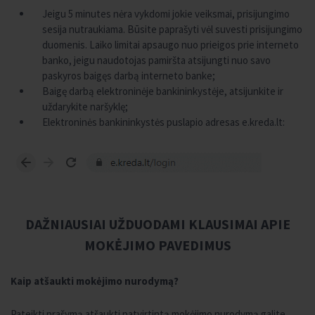
Jeigu 5 minutes nėra vykdomi jokie veiksmai, prisijungimo
sesija nutraukiama. Būsite paprašyti vėl suvesti prisijungimo
duomenis. Laiko limitai apsaugo nuo prieigos prie interneto
banko, jeigu naudotojas pamiršta atsijungti nuo savo
paskyros baigęs darbą interneto banke;
Baigę darbą elektroninėje bankininkystėje, atsijunkite ir
uždarykite naršyklę;
Elektroninės bankininkystės puslapio adresas e.kreda.lt:
DAŽNIAUSIAI UŽDUODAMI KLAUSIMAI APIE
MOKĖJIMO PAVEDIMUS
Kaip atšaukti mokėjimo nurodymą?
Pateikti prašymą atšaukti patvirtintą mokėjimo nurodymą galite