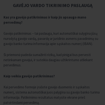
GAVĖJO VARDO TIKRINIMO PASLAUGĄ
Kas yra gavėjo patikrinimas ir kaip jis apsaugo mano
pervedimą?
Gavėjo patikrinimas – tai paslauga, kuri automatiškai sulygina jūsų
nurodytą gavėjo vardą, pavardę ar juridinio asmens pavadinimą su
gavėjo banko turima informacija apie sąskaitos numerį (IBAN).
Ši priemonė padeda sumažinti riziką, kad pinigai bus pervesti
netinkamam gavėjui, ir suteikia daugiau užtikrintumo atliekant
pervedimus.
Kaip veikia gavėjo patikrinimas?
Kai pervedimo formoje įrašote gavėjo duomenis ir sąskaitos
numerį, sistema automatiškai juos palygina su gavėjo banko turima
informacija. Patikrinimo rezultatus matysite ekrane prieš
patvirtindami pervedimą.