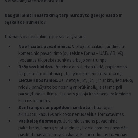
o atsakomybė tenka mokėtojui.
Kas gali lemti neatitikimą tarp nurodyto gavėjo vardo ir
sąskaitos numerio?
Dažniausios neatitikimų priežastys yra šios:
Neoficialus pavadinimas.
Vietoje oficialaus juridinio ar
komercinio pavadinimo (su teisine forma – UAB, AB, VšĮ)
įvedamas tik prekės ženklas arba jo santrumpa.
Rašybos klaidos.
Praleista ar sukeista raidė, papildomas
tarpas ar automatiniai pataisymai gali lemti neatitikimą.
Lietuviškos raidės.
Jei vietoje „ą“, „č“, „ė“ ar kitų lietuviškų
raidžių parašysite be nosinių ar brūkšnelių, sistema gali
parodyti neatitikimą. Tas pats galioja ir vardams, rašomiems
kitomis kalbomis.
Santrumpos ar papildomi simboliai.
Naudojami
skliaustai, kabutės ar kitoks nenuoseklus formatavimas.
Pasikeitę duomenys.
Juridinio asmens pavadinimo
pakeitimas, įmonių susijungimas, fizinio asmens pavardės
pasikeitimas ar bendra sąskaita, kai nurodomas tik vienas