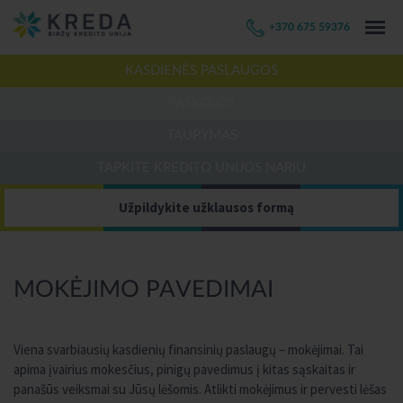
+370 675 59376
KASDIENĖS PASLAUGOS
PASKOLOS
TAUPYMAS
TAPKITE KREDITO UNIJOS NARIU
Užpildykite užklausos formą
MOKĖJIMO PAVEDIMAI
Viena svarbiausių kasdienių finansinių paslaugų – mokėjimai. Tai
apima įvairius mokesčius, pinigų pavedimus į kitas sąskaitas ir
panašūs veiksmai su Jūsų lėšomis. Atlikti mokėjimus ir pervesti lėšas