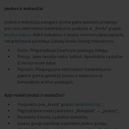
Įmokos ir mokesčiai
Įmokas ir mokesčius patogiai ir greitai galite apmokėti prisijungę
prie savo elektroninės bankininkystės paskyros ar „Kreda“ grupės
kredito unijose
. Atlikti mokėjimus ir įmokas internetu labai paprasta,
tad greičiausiai pasirinkus šį būdą kitokio tiesiog nebesinorės.
Greita
. Pinigai keliauja iš karto pas paslaugų tiekėją;
Patogu
. Jums nereikia niekur keliauti. Apmokėkite sąskaitas
iš ten kur esate dabar.
Paprasta
. Prisijungę prie elektroninės bankininkystės
galėsite greitai apmokėti įmokas ir mokesčius už
komunalines ar kitas paslaugas;
Kaip mokėti įmokas ir mokesčius?
Prisijunkite prie „Kreda“ grupės
bankininkystės
;
Pagrindiniame meniu pasirinkite „Mokėjimai“ → „Įmokos“;
Pasirinkite iš kurios sąskaitos mokėsite;
Įmokos gavėjo paieškoje pasirinkite įmokos gavėją ;