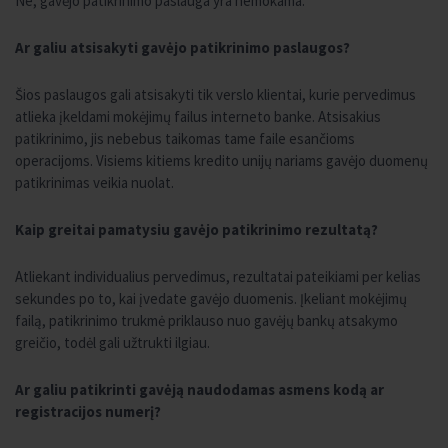
Ne, gavėjo patikrinimo paslauga yra nemokama.
Ar galiu atsisakyti gavėjo patikrinimo paslaugos?
Šios paslaugos gali atsisakyti tik verslo klientai, kurie pervedimus
atlieka įkeldami mokėjimų failus interneto banke. Atsisakius
patikrinimo, jis nebebus taikomas tame faile esančioms
operacijoms. Visiems kitiems kredito unijų nariams gavėjo duomenų
patikrinimas veikia nuolat.
Kaip greitai pamatysiu gavėjo patikrinimo rezultatą?
Atliekant individualius pervedimus, rezultatai pateikiami per kelias
sekundes po to, kai įvedate gavėjo duomenis. Įkeliant mokėjimų
failą, patikrinimo trukmė priklauso nuo gavėjų bankų atsakymo
greičio, todėl gali užtrukti ilgiau.
Ar galiu patikrinti gavėją naudodamas asmens kodą ar
registracijos numerį?