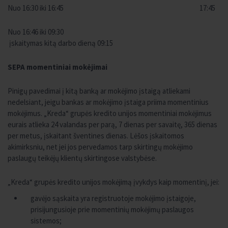
Nuo 16:30 iki 16:45 17:45
Nuo 16:46 iki 09:30
įskaitymas kitą darbo dieną 09:15
SEPA momentiniai mokėjimai
Pinigų pavedimai į kitą banką ar mokėjimo įstaigą atliekami
nedelsiant, jeigu bankas ar mokėjimo įstaiga priima momentinius
mokėjimus. „Kreda“ grupės kredito unijos momentiniai mokėjimus
eurais atlieka 24 valandas per parą, 7 dienas per savaitę, 365 dienas
per metus, įskaitant šventines dienas. Lėšos įskaitomos
akimirksniu, net jei jos pervedamos tarp skirtingų mokėjimo
paslaugų teikėjų klientų skirtingose valstybėse.
„Kreda“ grupės kredito unijos mokėjimą įvykdys kaip momentinį, jei:
gavėjo sąskaita yra registruotoje mokėjimo įstaigoje,
prisijungusioje prie momentinių mokėjimų paslaugos
sistemos;