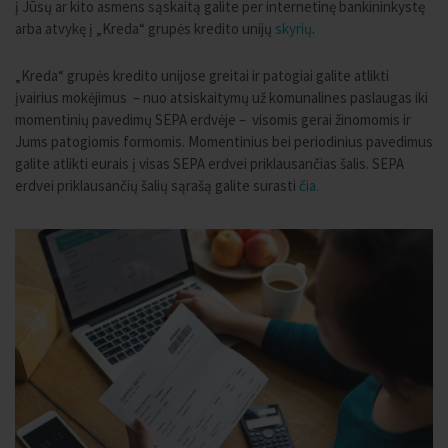
į Jūsų ar kito asmens sąskaitą galite per internetinę bankininkystę
arba atvykę į „Kreda“ grupės kredito unijų
skyrių
.
„Kreda“ grupės kredito unijose greitai ir patogiai galite atlikti
įvairius mokėjimus – nuo atsiskaitymų už komunalines paslaugas iki
momentinių pavedimų SEPA erdvėje – visomis gerai žinomomis ir
Jums patogiomis formomis. Momentinius bei periodinius pavedimus
galite atlikti eurais į visas SEPA erdvei priklausančias šalis. SEPA
erdvei priklausančių šalių sąrašą galite surasti
čia.