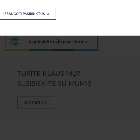
Daugiau informacijos apie portfelinės garantijos teikimo sąlygas teirau
IŠSAUGOTI PASIRINKTUS
Kaip tapti Biržų kredito unijos nariu?
TURITE KLAUSIMŲ?
SUSISIEKITE SU MUMIS
KONTAKTAI