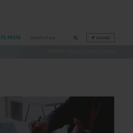
e.kreda
675 59376
TAPKITE KREDITO UNIJOS NARIU