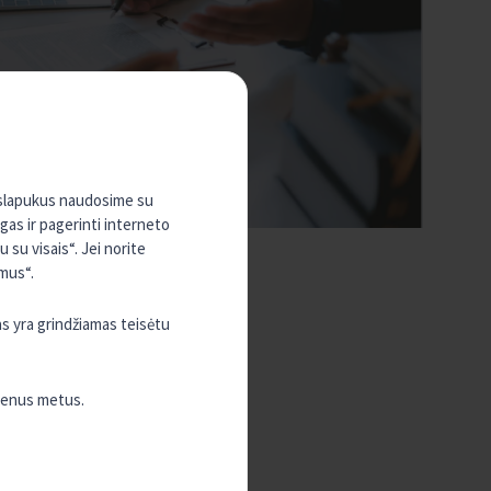
, slapukus naudosime su
ugas ir pagerinti interneto
su visais“. Jei norite
mus“.
0 Eur,
– 234 375 Eur,
as yra grindžiamas teisėtu
amybos veikla atveju – 375 000 Eur.
vienus metus.
n.