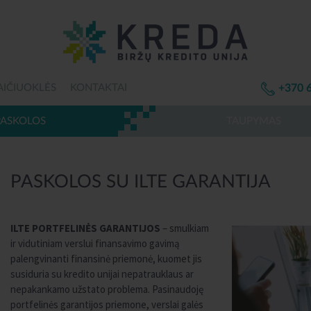
AIČIUOKLĖS
KONTAKTAI
+370 
PASKOLOS
TAUPYMAS
PASKOLOS SU ILTE GARANTIJA
ILTE PORTFELINĖS GARANTIJOS
– smulkiam
ir vidutiniam verslui finansavimo gavimą
palengvinanti finansinė priemonė, kuomet jis
susiduria su kredito unijai nepatrauklaus ar
nepakankamo užstato problema. Pasinaudoję
portfelinės garantijos priemone, verslai galės