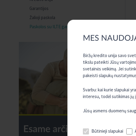
Garantijos
Žalioji paskola
Paskolos su ILTE garantija
MES NAUDOJ
Biržų kredito unija savo sve
tikslu pateikti Jūsų vartojim
svetainės veikimą. Jei sutin
pakeisti slapukų nustatymus,
Svarbu: kai kurie slapukai y
interesu, todėl sutikimas jų
Jūsų asmens duomenų sauguma
Būtinieji slapukai