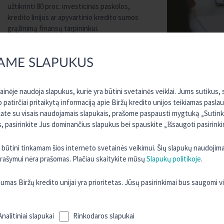
užtikrinti 80 proc. investicinės paskolos,
kredito linijos ar apyvartinio kredito sumos
grąžinimą finansų tarpininkui.
PAGRINDINĖS ILTE PORTFELINĖS
AME SLAPUKUS
GARANTIJOS SUTEIKIMO SĄLYGOS:
Didžiausia paskolos suma – iki 1 875 000 Eur,
tainėje naudoja slapukus, kurie yra būtini svetainės veiklai. Jums sutikus
tačiau konkretus sumos dydis priklauso nuo
o patirčiai pritaikytą informaciją apie Biržų kredito unijos teikiamas pasla
smulkiosios bei vidutinės įmonės veiklos ir
kate su visais naudojamais slapukais, prašome paspausti mygtuką „Sutinku 
sektoriaus:
 pasirinkite Jus dominančius slapukus bei spauskite „Išsaugoti pasirinki
įmonių, vykdančių krovinių vežimo keliais veiklą, atveju – 937 50
įmonių užsiimančių pirmine žemės ūkio produktų gamyba atveju 
ra būtini tinkamam šios interneto svetainės veikimui. Šių slapukų naudojim
įmonių užsiimančių pirmine žvejybos ir akvakultūros produktų g
 įrašymui nėra prašomas. Plačiau skaitykite mūsų
Slapukų politikoje
.
Maksimali paskolos trukmė su portfeline garantija:
s Biržų kredito unijai yra prioritetas. Jūsų pasirinkimai bus saugomi 
investicinių paskolų – 120 mėn.;
apyvartinių paskolų ir finansavimo kredito linijos forma – 36 mė
Analitiniai slapukai
Rinkodaros slapukai