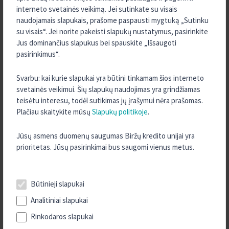
galimybes.
interneto svetainės veikimą. Jei sutinkate su visais
naudojamais slapukais, prašome paspausti mygtuką „Sutinku
su visais“. Jei norite pakeisti slapukų nustatymus, pasirinkite
Daugiau informacijos apie paskolos suteikimo sąlygas teiraukitės
Jus dominančius slapukus bei spauskite „Išsaugoti
Biržų kredito unijoje.
pasirinkimus“.
Kaip tapti Biržų kredito unijos nariu?
Svarbu: kai kurie slapukai yra būtini tinkamam šios interneto
svetainės veikimui. Šių slapukų naudojimas yra grindžiamas
Jūsų patogumui į kredito uniją galite kreiptis iš anksto užpildę
teisėtu interesu, todėl sutikimas jų įrašymui nėra prašomas.
paraišką vartojimo paskolai gauti.
Plačiau skaitykite mūsų
Slapukų politikoje
.
Jūsų asmens duomenų saugumas Biržų kredito unijai yra
Paraiška
prioritetas. Jūsų pasirinkimai bus saugomi vienus metus.
Būtinieji slapukai
TURITE KLAUSIMŲ?
Analitiniai slapukai
SUSISIEKITE SU MUMIS
Rinkodaros slapukai