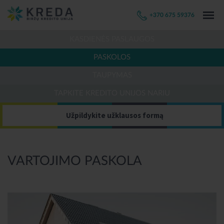
+370 675 59376
KASDIENĖS PASLAUGOS
PASKOLOS
TAUPYMAS
TAPKITE KREDITO UNIJOS NARIU
Užpildykite užklausos formą
VARTOJIMO PASKOLA