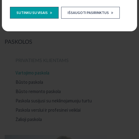
KONTAKTAI
SUTINKU SU VISAIS
IŠSAUGOTI PASIRINKTUS
PASKOLOS
PRIVATIEMS KLIENTAMS
Vartojimo paskola
Būsto paskola
Būsto remonto paskola
Paskola susijusi su neklinojamuoju turtu
Paskola verslui ir profesinei veiklai
Žalioji paskola