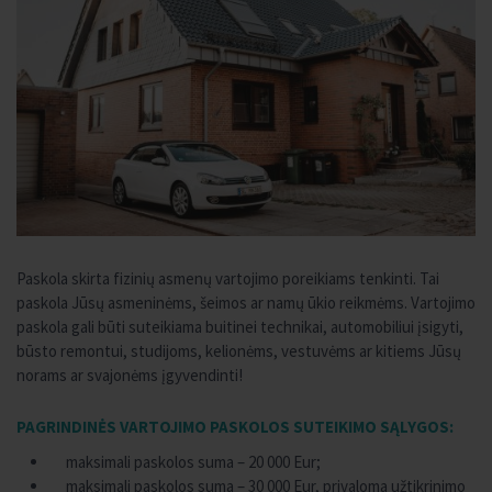
Paskola skirta fizinių asmenų vartojimo poreikiams tenkinti. Tai
paskola Jūsų asmeninėms, šeimos ar namų ūkio reikmėms. Vartojimo
paskola gali būti suteikiama buitinei technikai, automobiliui įsigyti,
būsto remontui, studijoms, kelionėms, vestuvėms ar kitiems Jūsų
norams ar svajonėms įgyvendinti!
PAGRINDINĖS VARTOJIMO PASKOLOS SUTEIKIMO SĄLYGOS:
maksimali paskolos suma – 20 000 Eur;
maksimali paskolos suma – 30 000 Eur, privaloma užtikrinimo