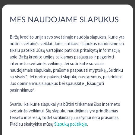
MES NAUDOJAME SLAPUKUS
Biržų kredito unija savo svetainėje naudoja slapukus, kurie yra
TURITE KLAUSIMŲ?
būtini svetainės veiklai. Jums sutikus, slapukus naudosime su
SUSISIEKITE SU MUMIS
tikslu pateikti Jūsų vartojimo patirčiai pritaikytą informaciją
apie Biržų kredito unijos teikiamas paslaugas ir pagerinti
interneto svetainės veikimą. Jei sutinkate su visais
KONTAKTAI
naudojamais slapukais, prašome paspausti mygtuką „Sutinku
su visais“. Jei norite pakeisti slapukų nustatymus, pasirinkite
Jus dominančius slapukus bei spauskite „Išsaugoti
pasirinkimus“.
APIE MUS
Svarbu: kai kurie slapukai yra būtini tinkamam šios interneto
svetainės veikimui. Šių slapukų naudojimas yra grindžiamas
teisėtu interesu, todėl sutikimas jų įrašymui nėra prašomas.
Biržų kredito unija
Plačiau skaitykite mūsų
Slapukų politikoje
.
Paskolų ir indėlių skaičiuoklės