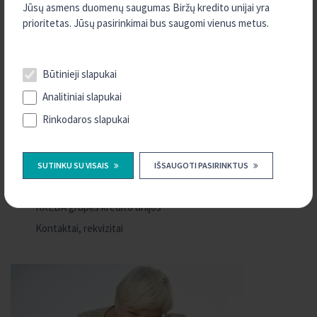
Jūsų asmens duomenų saugumas Biržų kredito unijai yra
Dokumentai
prioritetas. Jūsų pasirinkimai bus saugomi vienus metus.
Dokumentų formos
Svarbi informacija
Būtinieji slapukai
Finansinės ataskaitos
Analitiniai slapukai
Informacija indėlininkui apie indėlių draudimą
Rinkodaros slapukai
Jei pažeidė jūsų teises
Skundų nagrinėjimas
Sunkumai grąžinant paskolą
SUTINKU SU VISAIS
IŠSAUGOTI PASIRINKTUS
Karjera
KREDA grupės kredito unijos
Kontaktai, rekvizitai