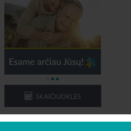
SKAIČIUOKLĖS