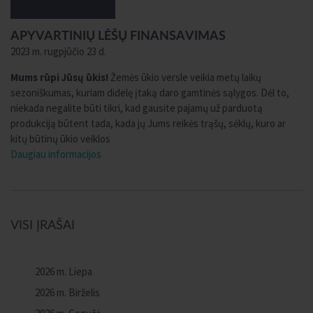
APYVARTINIŲ LĖŠŲ FINANSAVIMAS
2023 m. rugpjūčio 23 d.
Mums rūpi Jūsų ūkis!
Žemės ūkio versle veikia metų laikų
sezoniškumas, kuriam didelę įtaką daro gamtinės sąlygos. Dėl to,
niekada negalite būti tikri, kad gausite pajamų už parduotą
produkciją būtent tada, kada jų Jums reikės trąšų, sėklų, kuro ar
kitų būtinų ūkio veiklos
Daugiau informacijos
VISI ĮRAŠAI
2026 m. Liepa
2026 m. Birželis