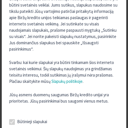
2025 m. Sausis
būtini svetainės veiklai. Jums sutikus, slapukus naudosime su
2024 m. Gruodis
tikslu pateikti Jūsų vartojimo patirčiai pritaikytą informaciją
apie Biržų kredito unijos teikiamas paslaugas ir pagerinti
2024 m. Spalis
interneto svetainės veikimą. Jei sutinkate su visais
2024 m. Rugsėjis
naudojamais slapukais, prašome paspausti mygtuką „Sutinku
2024 m. Rugpjūtis
su visais“. Jei norite pakeisti slapukų nustatymus, pasirinkite
Jus dominančius slapukus bei spauskite „Išsaugoti
2024 m. Gegužė
pasirinkimus“.
2023 m. Gruodis
2023 m. Rugpjūtis
Svarbu: kai kurie slapukai yra būtini tinkamam šios interneto
svetainės veikimui. Šių slapukų naudojimas yra grindžiamas
2023 m. Liepa
teisėtu interesu, todėl sutikimas jų įrašymui nėra prašomas.
2023 m. Birželis
Plačiau skaitykite mūsų
Slapukų politikoje
.
2023 m. Vasaris
Jūsų asmens duomenų saugumas Biržų kredito unijai yra
2022 m. Gruodis
prioritetas. Jūsų pasirinkimai bus saugomi vienus metus.
2022 m. Lapkritis
2022 m. Rugsėjis
2022 m. Rugpjūtis
Būtinieji slapukai