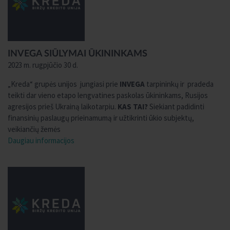
INVEGA SIŪLYMAI ŪKININKAMS
2023 m. rugpjūčio 30 d.
„Kreda“ grupės unijos jungiasi prie
INVEGA
tarpininkų ir pradeda
teikti dar vieno etapo lengvatines paskolas ūkininkams, Rusijos
agresijos prieš Ukrainą laikotarpiu.
KAS TAI?
Siekiant padidinti
finansinių paslaugų prieinamumą ir užtikrinti ūkio subjektų,
veikiančių žemės
Daugiau informacijos