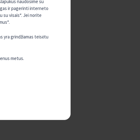
, slapukus naudosime su
ugas ir pagerinti interneto
su visais“. Jei norite
mus“.
as yra grindžiamas teisėtu
vienus metus.