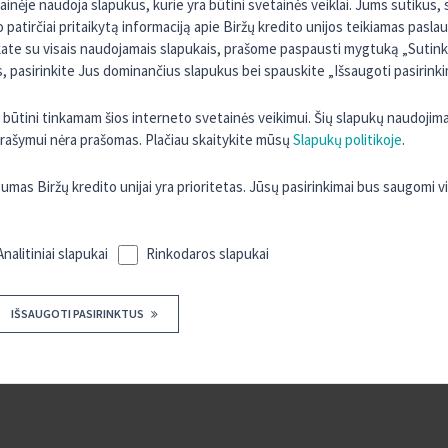
tainėje naudoja slapukus, kurie yra būtini svetainės veiklai. Jums sutikus
o patirčiai pritaikytą informaciją apie Biržų kredito unijos teikiamas pasla
kate su visais naudojamais slapukais, prašome paspausti mygtuką „Sutinku 
 pasirinkite Jus dominančius slapukus bei spauskite „Išsaugoti pasirinki
ra būtini tinkamam šios interneto svetainės veikimui. Šių slapukų naudojim
 įrašymui nėra prašomas. Plačiau skaitykite mūsų
Slapukų politikoje
.
s Biržų kredito unijai yra prioritetas. Jūsų pasirinkimai bus saugomi 
Analitiniai slapukai
Rinkodaros slapukai
IŠSAUGOTI PASIRINKTUS