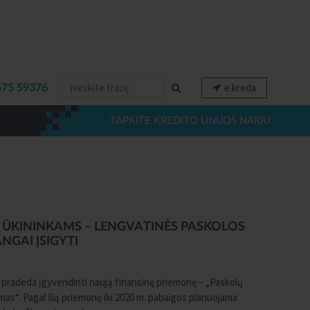
e.kreda
675 59376
TAPKITE KREDITO UNIJOS NARIU
 ŪKININKAMS – LENGVATINĖS PASKOLOS
NGAI ĮSIGYTI
pradeda įgyvendinti naują finansinę priemonę – „Paskolų
kimas“. Pagal šią priemonę iki 2020 m. pabaigos planuojama