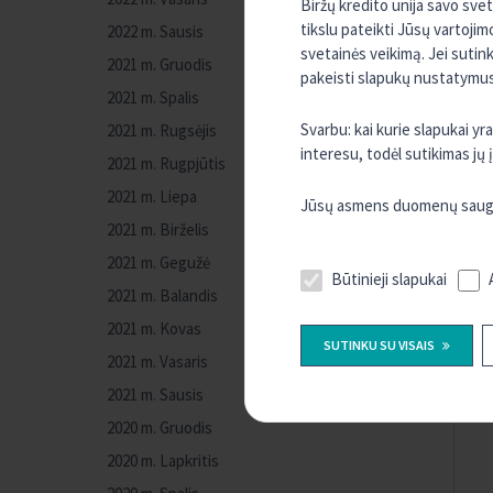
Biržų kredito unija savo sve
tikslu pateikti Jūsų vartojim
2022 m. Sausis
svetainės veikimą. Jei sutin
2021 m. Gruodis
pakeisti slapukų nustatymus,
2021 m. Spalis
Svarbu: kai kurie slapukai y
2021 m. Rugsėjis
interesu, todėl sutikimas jų
2021 m. Rugpjūtis
2021 m. Liepa
Jūsų asmens duomenų sauguma
2021 m. Birželis
2021 m. Gegužė
Būtinieji slapukai
2021 m. Balandis
2021 m. Kovas
SUTINKU SU VISAIS
2021 m. Vasaris
2021 m. Sausis
2020 m. Gruodis
2020 m. Lapkritis