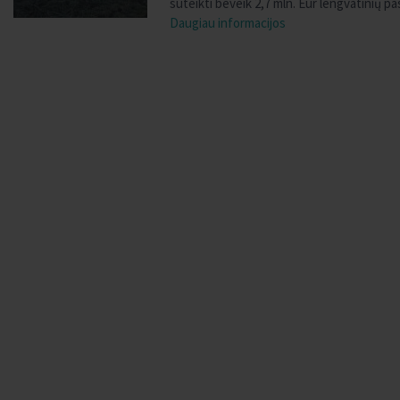
suteikti beveik 2,7 mln. Eur lengvatinių p
Daugiau informacijos