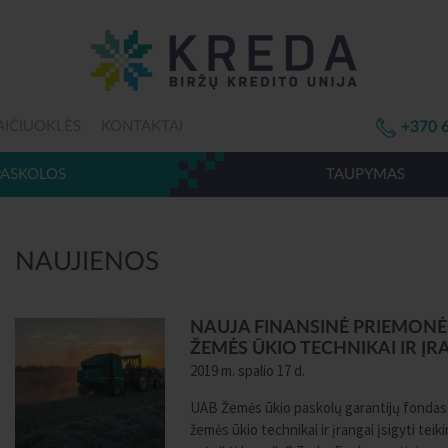
AIČIUOKLĖS
KONTAKTAI
+370 
PASKOLOS
TAUPYMAS
NAUJIENOS
NAUJA FINANSINĖ PRIEMONĖ
ŽEMĖS ŪKIO TECHNIKAI IR ĮRA
2019 m. spalio 17 d.
UAB Žemės ūkio paskolų garantijų fondas 
žemės ūkio technikai ir įrangai įsigyti tei