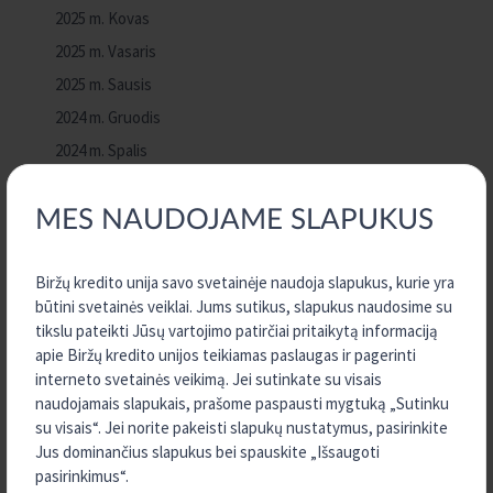
2025 m. Kovas
2025 m. Vasaris
2025 m. Sausis
2024 m. Gruodis
2024 m. Spalis
2024 m. Rugsėjis
MES NAUDOJAME SLAPUKUS
2024 m. Rugpjūtis
2024 m. Gegužė
Biržų kredito unija savo svetainėje naudoja slapukus, kurie yra
2023 m. Gruodis
būtini svetainės veiklai. Jums sutikus, slapukus naudosime su
2023 m. Rugpjūtis
tikslu pateikti Jūsų vartojimo patirčiai pritaikytą informaciją
2023 m. Liepa
apie Biržų kredito unijos teikiamas paslaugas ir pagerinti
interneto svetainės veikimą. Jei sutinkate su visais
2023 m. Birželis
naudojamais slapukais, prašome paspausti mygtuką „Sutinku
2023 m. Vasaris
su visais“. Jei norite pakeisti slapukų nustatymus, pasirinkite
2022 m. Gruodis
Jus dominančius slapukus bei spauskite „Išsaugoti
pasirinkimus“.
2022 m. Lapkritis