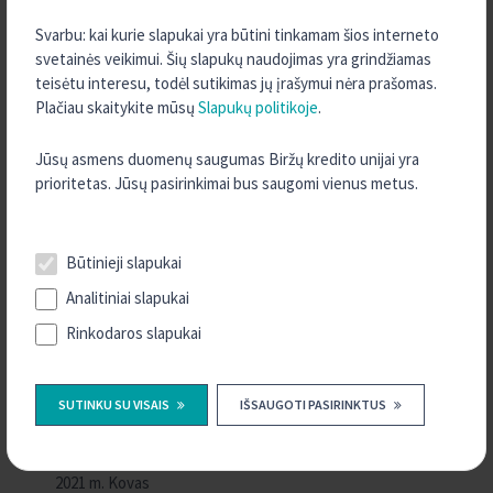
2022 m. Rugsėjis
Svarbu: kai kurie slapukai yra būtini tinkamam šios interneto
2022 m. Rugpjūtis
svetainės veikimui. Šių slapukų naudojimas yra grindžiamas
teisėtu interesu, todėl sutikimas jų įrašymui nėra prašomas.
2022 m. Gegužė
Plačiau skaitykite mūsų
Slapukų politikoje
.
2022 m. Kovas
2022 m. Vasaris
Jūsų asmens duomenų saugumas Biržų kredito unijai yra
prioritetas. Jūsų pasirinkimai bus saugomi vienus metus.
2022 m. Sausis
2021 m. Gruodis
2021 m. Spalis
Būtinieji slapukai
2021 m. Rugsėjis
Analitiniai slapukai
2021 m. Rugpjūtis
Rinkodaros slapukai
2021 m. Liepa
2021 m. Birželis
SUTINKU SU VISAIS
IŠSAUGOTI PASIRINKTUS
2021 m. Gegužė
2021 m. Balandis
2021 m. Kovas