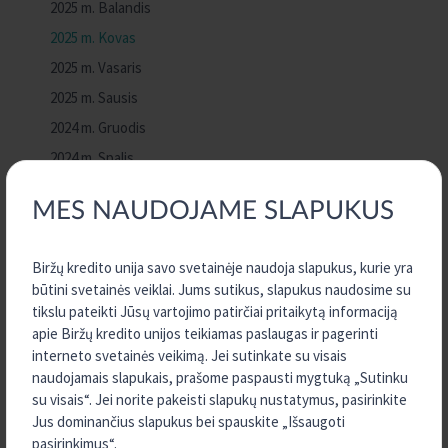
2025 m. Balandis
2025 m. Kovas
2025 m. Vasaris
2025 m. Sausis
2024 m. Gruodis
2024 m. Spalis
2024 m. Rugsėjis
MES NAUDOJAME SLAPUKUS
2024 m. Rugpjūtis
2024 m. Gegužė
Biržų kredito unija savo svetainėje naudoja slapukus, kurie yra
2023 m. Gruodis
būtini svetainės veiklai. Jums sutikus, slapukus naudosime su
2023 m. Rugpjūtis
tikslu pateikti Jūsų vartojimo patirčiai pritaikytą informaciją
apie Biržų kredito unijos teikiamas paslaugas ir pagerinti
2023 m. Liepa
interneto svetainės veikimą. Jei sutinkate su visais
2023 m. Birželis
naudojamais slapukais, prašome paspausti mygtuką „Sutinku
2023 m. Vasaris
su visais“. Jei norite pakeisti slapukų nustatymus, pasirinkite
Jus dominančius slapukus bei spauskite „Išsaugoti
2022 m. Gruodis
pasirinkimus“.