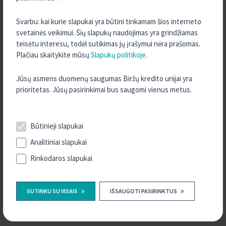
2022 m. Lapkritis
2022 m. Rugsėjis
Svarbu: kai kurie slapukai yra būtini tinkamam šios interneto
svetainės veikimui. Šių slapukų naudojimas yra grindžiamas
2022 m. Rugpjūtis
teisėtu interesu, todėl sutikimas jų įrašymui nėra prašomas.
2022 m. Gegužė
Plačiau skaitykite mūsų
Slapukų politikoje
.
2022 m. Kovas
Jūsų asmens duomenų saugumas Biržų kredito unijai yra
2022 m. Vasaris
prioritetas. Jūsų pasirinkimai bus saugomi vienus metus.
2022 m. Sausis
2021 m. Gruodis
Būtinieji slapukai
2021 m. Spalis
2021 m. Rugsėjis
Analitiniai slapukai
2021 m. Rugpjūtis
Rinkodaros slapukai
2021 m. Liepa
2021 m. Birželis
SUTINKU SU VISAIS
IŠSAUGOTI PASIRINKTUS
2021 m. Gegužė
2021 m. Balandis