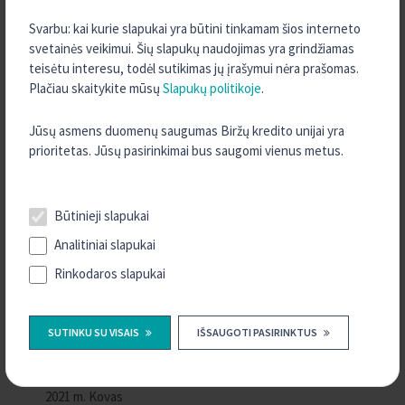
2022 m. Rugsėjis
Svarbu: kai kurie slapukai yra būtini tinkamam šios interneto
2022 m. Rugpjūtis
svetainės veikimui. Šių slapukų naudojimas yra grindžiamas
teisėtu interesu, todėl sutikimas jų įrašymui nėra prašomas.
2022 m. Gegužė
Plačiau skaitykite mūsų
Slapukų politikoje
.
2022 m. Kovas
2022 m. Vasaris
Jūsų asmens duomenų saugumas Biržų kredito unijai yra
prioritetas. Jūsų pasirinkimai bus saugomi vienus metus.
2022 m. Sausis
2021 m. Gruodis
2021 m. Spalis
Būtinieji slapukai
2021 m. Rugsėjis
Analitiniai slapukai
2021 m. Rugpjūtis
Rinkodaros slapukai
2021 m. Liepa
2021 m. Birželis
SUTINKU SU VISAIS
IŠSAUGOTI PASIRINKTUS
2021 m. Gegužė
2021 m. Balandis
2021 m. Kovas