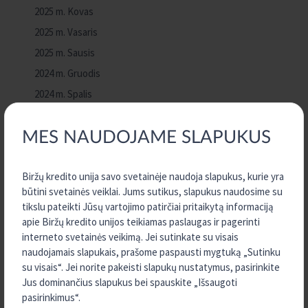
2025 m. Kovas
2025 m. Vasaris
2025 m. Sausis
2024 m. Gruodis
2024 m. Spalis
2024 m. Rugsėjis
MES NAUDOJAME SLAPUKUS
2024 m. Rugpjūtis
2024 m. Gegužė
Biržų kredito unija savo svetainėje naudoja slapukus, kurie yra
2023 m. Gruodis
būtini svetainės veiklai. Jums sutikus, slapukus naudosime su
2023 m. Rugpjūtis
tikslu pateikti Jūsų vartojimo patirčiai pritaikytą informaciją
2023 m. Liepa
apie Biržų kredito unijos teikiamas paslaugas ir pagerinti
interneto svetainės veikimą. Jei sutinkate su visais
2023 m. Birželis
naudojamais slapukais, prašome paspausti mygtuką „Sutinku
2023 m. Vasaris
su visais“. Jei norite pakeisti slapukų nustatymus, pasirinkite
2022 m. Gruodis
Jus dominančius slapukus bei spauskite „Išsaugoti
pasirinkimus“.
2022 m. Lapkritis