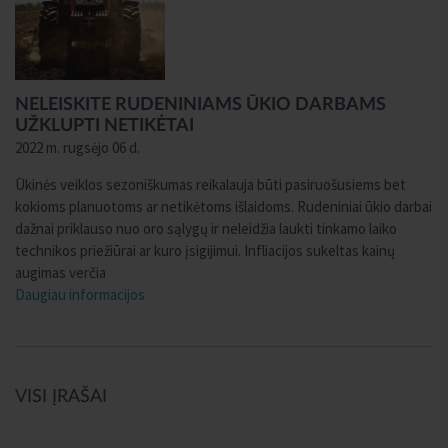
NELEISKITE RUDENINIAMS ŪKIO DARBAMS
UŽKLUPTI NETIKĖTAI
2022 m. rugsėjo 06 d.
Ūkinės veiklos sezoniškumas reikalauja būti pasiruošusiems bet
kokioms planuotoms ar netikėtoms išlaidoms. Rudeniniai ūkio darbai
dažnai priklauso nuo oro sąlygų ir neleidžia laukti tinkamo laiko
technikos priežiūrai ar kuro įsigijimui. Infliacijos sukeltas kainų
augimas verčia
Daugiau informacijos
VISI ĮRAŠAI