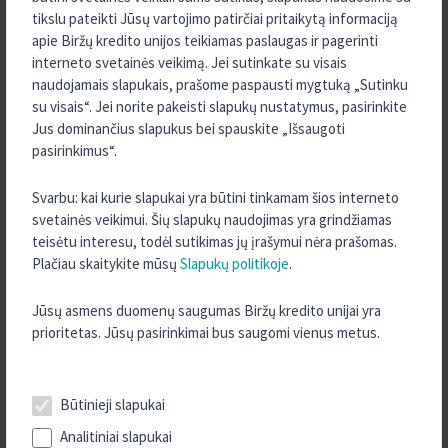
2026 m. Kovas
tikslu pateikti Jūsų vartojimo patirčiai pritaikytą informaciją
apie Biržų kredito unijos teikiamas paslaugas ir pagerinti
2026 m. Vasaris
interneto svetainės veikimą. Jei sutinkate su visais
2026 m. Sausis
naudojamais slapukais, prašome paspausti mygtuką „Sutinku
su visais“. Jei norite pakeisti slapukų nustatymus, pasirinkite
2025 m. Gruodis
Jus dominančius slapukus bei spauskite „Išsaugoti
2025 m. Lapkritis
pasirinkimus“.
2025 m. Rugsėjis
Svarbu: kai kurie slapukai yra būtini tinkamam šios interneto
2025 m. Rugpjūtis
svetainės veikimui. Šių slapukų naudojimas yra grindžiamas
2025 m. Liepa
teisėtu interesu, todėl sutikimas jų įrašymui nėra prašomas.
2025 m. Birželis
Plačiau skaitykite mūsų
Slapukų politikoje
.
2025 m. Gegužė
Jūsų asmens duomenų saugumas Biržų kredito unijai yra
2025 m. Balandis
prioritetas. Jūsų pasirinkimai bus saugomi vienus metus.
2025 m. Kovas
2025 m. Vasaris
Būtinieji slapukai
2025 m. Sausis
Analitiniai slapukai
2024 m. Gruodis