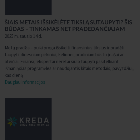
ŠIAIS METAIS IŠSIKĖLĖTE TIKSLĄ SUTAUPYTI? ŠIS
BŪDAS – TINKAMAS NET PRADEDANČIAJAM
2025 m. sausio 14 d.
Metų pradžia – puiki proga išsikelti finansinius tikslus ir pradėti
taupyti: didesniam pirkiniui, kelionei, pradiniam būsto įnašui ar
ateičiai. Finansų ekspertai neretai siūlo taupyti pasitelkiant
išmaniąsias programėles ar naudojantis kitais metodais, pavyzdžiui,
kas dieną
Daugiau informacijos