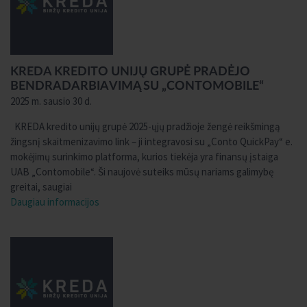
KREDA KREDITO UNIJŲ GRUPĖ PRADĖJO
BENDRADARBIAVIMĄ SU „CONTOMOBILE“
2025 m. sausio 30 d.
KREDA kredito unijų grupė 2025-ųjų pradžioje žengė reikšmingą
žingsnį skaitmenizavimo link – ji integravosi su „Conto QuickPay“ e.
mokėjimų surinkimo platforma, kurios tiekėja yra finansų įstaiga
UAB „Contomobile“. Ši naujovė suteiks mūsų nariams galimybę
greitai, saugiai
Daugiau informacijos