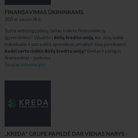
FINANSAVIMAS ŪKININKAMS
2025 m. sausio 08 d.
Turite ambicingų planų, tačiau trūksta finansavimo jų
įgyvendinimui? Užsukite į
Biržų kredito uniją
, kur Jūsų laukia
individualūs ir patrauklūs sprendimai, pritaikyti Jūsų poreikiams!
Kodėl verta rinktis Biržų kredito uniją?
Greitas ir patogus
finansavimas – paskolos
Daugiau informacijos
„KREDA“ GRUPĘ PAPILDĖ DAR VIENAS NARYS –