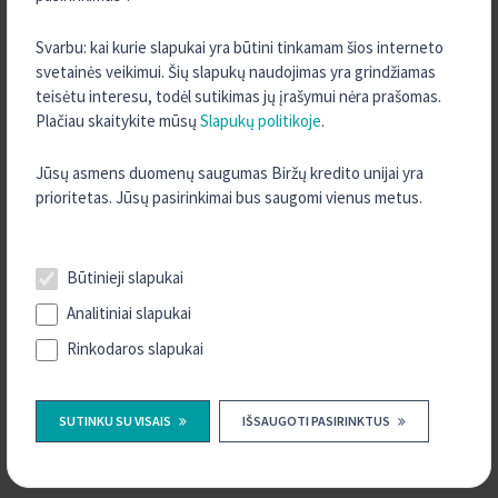
2022 m. Lapkritis
2022 m. Rugsėjis
Svarbu: kai kurie slapukai yra būtini tinkamam šios interneto
svetainės veikimui. Šių slapukų naudojimas yra grindžiamas
2022 m. Rugpjūtis
teisėtu interesu, todėl sutikimas jų įrašymui nėra prašomas.
2022 m. Gegužė
Plačiau skaitykite mūsų
Slapukų politikoje
.
2022 m. Kovas
Jūsų asmens duomenų saugumas Biržų kredito unijai yra
2022 m. Vasaris
prioritetas. Jūsų pasirinkimai bus saugomi vienus metus.
2022 m. Sausis
2021 m. Gruodis
Būtinieji slapukai
2021 m. Spalis
2021 m. Rugsėjis
Analitiniai slapukai
2021 m. Rugpjūtis
Rinkodaros slapukai
2021 m. Liepa
2021 m. Birželis
SUTINKU SU VISAIS
IŠSAUGOTI PASIRINKTUS
2021 m. Gegužė
2021 m. Balandis