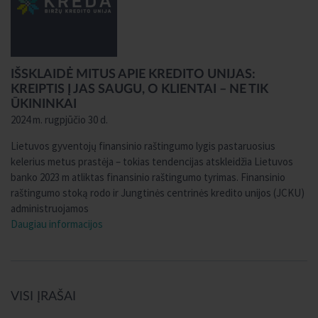
IŠSKLAIDĖ MITUS APIE KREDITO UNIJAS:
KREIPTIS Į JAS SAUGU, O KLIENTAI – NE TIK
ŪKININKAI
2024 m. rugpjūčio 30 d.
Lietuvos gyventojų finansinio raštingumo lygis pastaruosius
kelerius metus prastėja – tokias tendencijas atskleidžia Lietuvos
banko 2023 m atliktas finansinio raštingumo tyrimas. Finansinio
raštingumo stoką rodo ir Jungtinės centrinės kredito unijos (JCKU)
administruojamos
Daugiau informacijos
VISI ĮRAŠAI