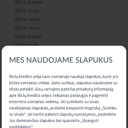
2025 m. Balandis
2025 m. Kovas
2025 m. Vasaris
2025 m. Sausis
2024 m. Gruodis
2024 m. Spalis
2024 m. Rugsėjis
MES NAUDOJAME SLAPUKUS
2024 m. Rugpjūtis
2024 m. Gegužė
Biržų kredito unija savo svetainėje naudoja slapukus, kurie yra
2023 m. Gruodis
būtini svetainės veiklai. Jums sutikus, slapukus naudosime su
2023 m. Rugpjūtis
tikslu pateikti Jūsų vartojimo patirčiai pritaikytą informaciją
apie Biržų kredito unijos teikiamas paslaugas ir pagerinti
2023 m. Liepa
interneto svetainės veikimą. Jei sutinkate su visais
2023 m. Birželis
naudojamais slapukais, prašome paspausti mygtuką „Sutinku
2023 m. Vasaris
su visais“. Jei norite pakeisti slapukų nustatymus, pasirinkite
Jus dominančius slapukus bei spauskite „Išsaugoti
2022 m. Gruodis
pasirinkimus“.