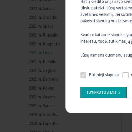
Biržų kredito unija savo sve
tikslu pateikti Jūsų vartojim
2022 m. Sausis
svetainės veikimą. Jei sutin
2021 m. Gruodis
pakeisti slapukų nustatymus,
2021 m. Spalis
Svarbu: kai kurie slapukai y
2021 m. Rugsėjis
interesu, todėl sutikimas jų
2021 m. Rugpjūtis
2021 m. Liepa
Jūsų asmens duomenų sauguma
2021 m. Birželis
2021 m. Gegužė
Būtinieji slapukai
2021 m. Balandis
2021 m. Kovas
SUTINKU SU VISAIS
2021 m. Vasaris
2021 m. Sausis
2020 m. Gruodis
2020 m. Lapkritis