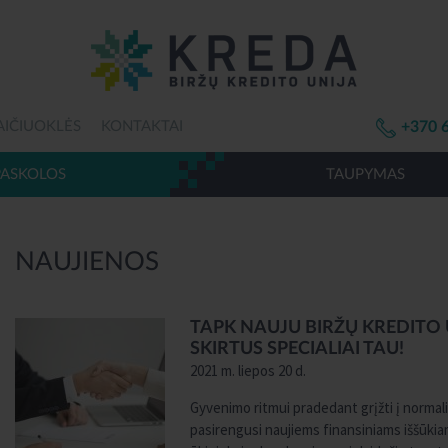
AIČIUOKLĖS
KONTAKTAI
+370 
PASKOLOS
TAUPYMAS
NAUJIENOS
TAPK NAUJU BIRŽŲ KREDITO 
SKIRTUS SPECIALIAI TAU!
2021 m. liepos 20 d.
Gyvenimo ritmui pradedant grįžti į normalia
pasirengusi naujiems finansiniams iššūkiams