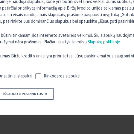
tainėje naudoja slapukus, kurie yra būtini svetainės veiklai. Jums sutikus
o patirčiai pritaikytą informaciją apie Biržų kredito unijos teikiamas pasla
kate su visais naudojamais slapukais, prašome paspausti mygtuką „Sutinku 
 pasirinkite Jus dominančius slapukus bei spauskite „Išsaugoti pasirinki
ra būtini tinkamam šios interneto svetainės veikimui. Šių slapukų naudojim
 įrašymui nėra prašomas. Plačiau skaitykite mūsų
Slapukų politikoje
.
s Biržų kredito unijai yra prioritetas. Jūsų pasirinkimai bus saugomi 
Analitiniai slapukai
Rinkodaros slapukai
IŠSAUGOTI PASIRINKTUS