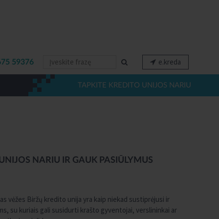
e.kreda
675 59376
TAPKITE KREDITO UNIJOS NARIU
UNIJOS NARIU IR GAUK PASIŪLYMUS
s vėžes Biržų kredito unija yra kaip niekad sustiprėjusi ir
, su kuriais gali susidurti krašto gyventojai, verslininkai ar