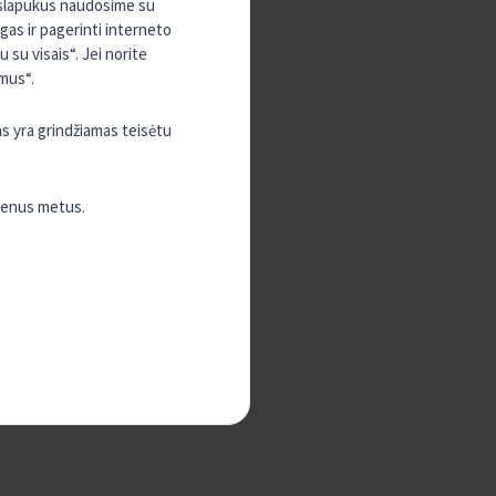
, slapukus naudosime su
ugas ir pagerinti interneto
su visais“. Jei norite
mus“.
as yra grindžiamas teisėtu
vienus metus.