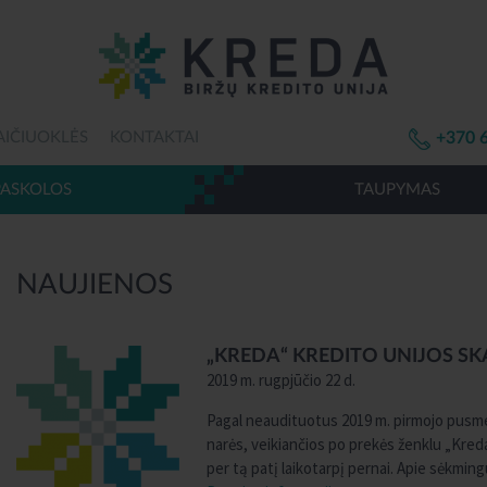
AIČIUOKLĖS
KONTAKTAI
+370 
PASKOLOS
TAUPYMAS
NAUJIENOS
„KREDA“ KREDITO UNIJOS S
2019 m. rugpjūčio 22 d.
Pagal neaudituotus 2019 m. pirmojo pusmeč
narės, veikiančios po prekės ženklu „Kreda
per tą patį laikotarpį pernai. Apie sėkmi