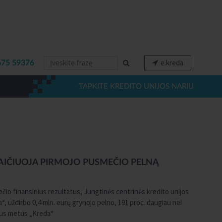
e.kreda
675 59376
TAPKITE KREDITO UNIJOS NARIU
KAIČIUOJA PIRMOJO PUSMEČIO PELNĄ
io finansinius rezultatus, Jungtinės centrinės kredito unijos
“, uždirbo 0,4 mln. eurų grynojo pelno, 191 proc. daugiau nei
ngus metus „Kreda“