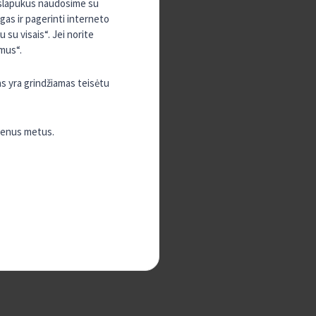
, slapukus naudosime su
ugas ir pagerinti interneto
su visais“. Jei norite
mus“.
as yra grindžiamas teisėtu
vienus metus.