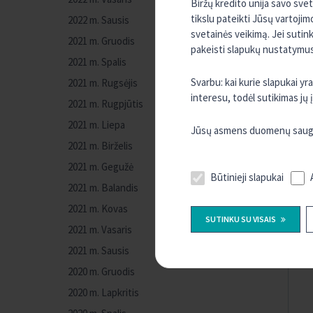
Biržų kredito unija savo sve
tikslu pateikti Jūsų vartojim
2022 m. Sausis
svetainės veikimą. Jei sutin
2021 m. Gruodis
pakeisti slapukų nustatymus,
2021 m. Spalis
Svarbu: kai kurie slapukai y
2021 m. Rugsėjis
interesu, todėl sutikimas jų
2021 m. Rugpjūtis
2021 m. Liepa
Jūsų asmens duomenų sauguma
2021 m. Birželis
2021 m. Gegužė
Būtinieji slapukai
2021 m. Balandis
2021 m. Kovas
SUTINKU SU VISAIS
2021 m. Vasaris
2021 m. Sausis
2020 m. Gruodis
2020 m. Lapkritis