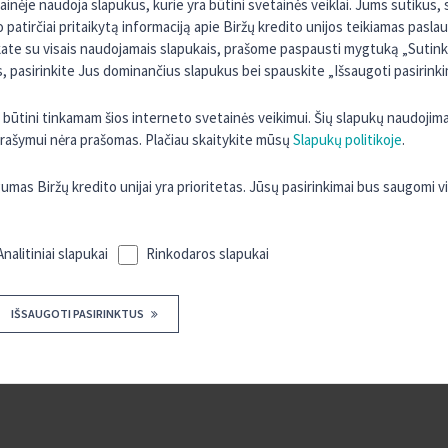
tainėje naudoja slapukus, kurie yra būtini svetainės veiklai. Jums sutikus
o patirčiai pritaikytą informaciją apie Biržų kredito unijos teikiamas pasla
kate su visais naudojamais slapukais, prašome paspausti mygtuką „Sutinku 
 pasirinkite Jus dominančius slapukus bei spauskite „Išsaugoti pasirinki
ra būtini tinkamam šios interneto svetainės veikimui. Šių slapukų naudojim
 įrašymui nėra prašomas. Plačiau skaitykite mūsų
Slapukų politikoje
.
s Biržų kredito unijai yra prioritetas. Jūsų pasirinkimai bus saugomi 
Analitiniai slapukai
Rinkodaros slapukai
IŠSAUGOTI PASIRINKTUS