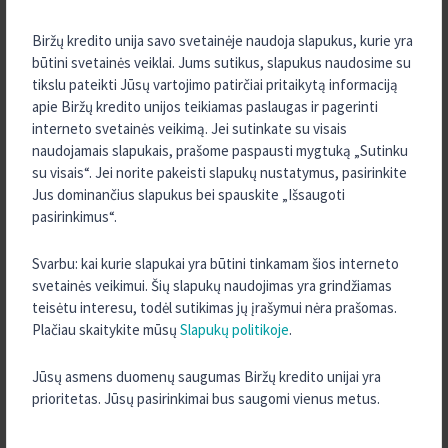
2025 m. Birželis
Biržų kredito unija savo svetainėje naudoja slapukus, kurie yra
2025 m. Gegužė
būtini svetainės veiklai. Jums sutikus, slapukus naudosime su
2025 m. Balandis
tikslu pateikti Jūsų vartojimo patirčiai pritaikytą informaciją
2025 m. Kovas
apie Biržų kredito unijos teikiamas paslaugas ir pagerinti
interneto svetainės veikimą. Jei sutinkate su visais
2025 m. Vasaris
naudojamais slapukais, prašome paspausti mygtuką „Sutinku
2025 m. Sausis
su visais“. Jei norite pakeisti slapukų nustatymus, pasirinkite
Jus dominančius slapukus bei spauskite „Išsaugoti
2024 m. Gruodis
pasirinkimus“.
2024 m. Spalis
2024 m. Rugsėjis
Svarbu: kai kurie slapukai yra būtini tinkamam šios interneto
svetainės veikimui. Šių slapukų naudojimas yra grindžiamas
2024 m. Rugpjūtis
teisėtu interesu, todėl sutikimas jų įrašymui nėra prašomas.
2024 m. Gegužė
Plačiau skaitykite mūsų
Slapukų politikoje
.
2023 m. Gruodis
2023 m. Rugpjūtis
Jūsų asmens duomenų saugumas Biržų kredito unijai yra
prioritetas. Jūsų pasirinkimai bus saugomi vienus metus.
2023 m. Liepa
2023 m. Birželis