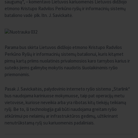
saugumą“, – komentavo Lietuvos kariuomenės Lietuvos didžiojo
etmono Kristupo Radvilos Perkūno ryšių ir informacinių sistemų
bataliono vadė plk. ltn. J. Savickaitė.
Parama bus skirta Lietuvos didžiojo etmono Kristupo Radvilos
Perkūno Ryšių ir informacinių sistemų batalionui, kuris kitąmet
pirmą kartą priims nuolatinės privalomosios karo tarnybos karius ir
suteiks jiems galimybę mokytis naudotis šiuolaikinėmis ryšio
priemonėmis.
Pasak J. Savickaitės, palydovinio interneto ryšio sistema „Starlink“
bus naudojama kariniuose mokymuose, taip pat operacijų metu
vietovėse, kuriose neveikia arba yra ribotas kitų tiekėjų teikiamą
ryšį. Be to, ši technologija gali būti naudojama greitam ryšio
atkūrimui po nelaimių ar infrastruktūros gedimų, užtikrinant
nenutrūkstamą ryšį su kariuomenės padaliniais.