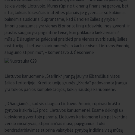
teikia visoje Lietuvoje. Mums rūpi ne tik narių finansinė gerovė, bet
ir tai, kokiais lūkesčiais ir ateities planais jie gyvena ar su kokiomis
baimėmis susiduria. Suprantame, kad šiandien šalies gynyba ir
žmonių saugumas yra vienas iš prioritetinių uždavinių, nes gyventi ir
jaustis saugiai yra prigimtinė teisė, kuri priklauso kiekvienam iš
mūsų. Džiaugiamės galėdami prisidėti prie vienos svarbiausių šalies
institucijų – Lietuvos kariuomenės, o kartu ir visos Lietuvos žmonių,
saugumo stiprinimo“, – komentavo J. Česonienė.
Lietuvos kariuomenė „Starlink“ įrangą jau yra išbandžiusi visos
šalies teritorijoje. Kredito unijų grupės „Kreda“ padovanota įranga
yra tokios pačios komplektacijos, kokią naudoja kariuomenė.
„Džiaugiamės, kad vis daugiau Lietuvos žmonių rūpinasi krašto
gynyba ir skiria 1,2 proc. Lietuvos kariuomenei. Esame dėkingi už
kiekvieno gyventojo paramą. Lietuvos kariuomenė taip pat vertina
verslo iniciatyvas, stiprinančias mūsų pajėgumus. Toks
bendradarbiavimas stiprina valstybės gynybą ir didina visų mūsų