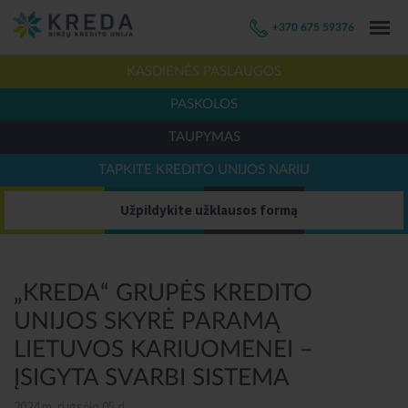
+370 675 59376
KASDIENĖS PASLAUGOS
PASKOLOS
TAUPYMAS
TAPKITE KREDITO UNIJOS NARIU
Užpildykite užklausos formą
„KREDA“ GRUPĖS KREDITO
UNIJOS SKYRĖ PARAMĄ
LIETUVOS KARIUOMENEI –
ĮSIGYTA SVARBI SISTEMA
2024 m. rugsėjo 05 d.