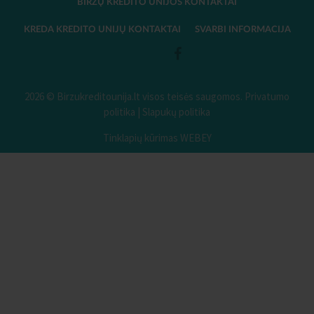
BIRŽŲ KREDITO UNIJOS KONTAKTAI
KREDA KREDITO UNIJŲ KONTAKTAI
SVARBI INFORMACIJA
2026 © Birzukreditounija.lt visos teisės saugomos.
Privatumo
politika
|
Slapukų politika
Tinklapių kūrimas WEBEY