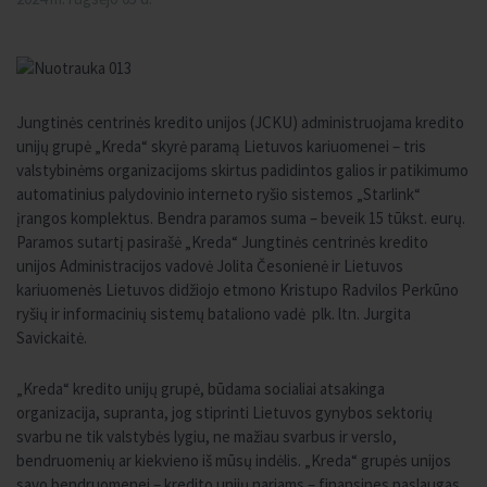
Jungtinės centrinės kredito unijos (JCKU) administruojama kredito
unijų grupė „Kreda“ skyrė paramą Lietuvos kariuomenei – tris
valstybinėms organizacijoms skirtus padidintos galios ir patikimumo
automatinius palydovinio interneto ryšio sistemos „Starlink“
įrangos komplektus. Bendra paramos suma – beveik 15 tūkst. eurų.
Paramos sutartį pasirašė „Kreda“ Jungtinės centrinės kredito
unijos Administracijos vadovė Jolita Česonienė ir Lietuvos
kariuomenės Lietuvos didžiojo etmono Kristupo Radvilos Perkūno
ryšių ir informacinių sistemų bataliono vadė plk. ltn. Jurgita
Savickaitė.
„Kreda“ kredito unijų grupė, būdama socialiai atsakinga
organizacija, supranta, jog stiprinti Lietuvos gynybos sektorių
svarbu ne tik valstybės lygiu, ne mažiau svarbus ir verslo,
bendruomenių ar kiekvieno iš mūsų indėlis. „Kreda“ grupės unijos
savo bendruomenei – kredito unijų nariams – finansines paslaugas