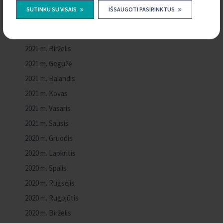
2021 m. Rugsėjis
SUTINKU SU VISAIS
IŠSAUGOTI PASIRINKTUS
2021 m. Rugpjūtis
2021 m. Liepa
2021 m. Birželis
2021 m. Gegužė
2021 m. Balandis
2021 m. Kovas
2021 m. Vasaris
2021 m. Sausis
2020 m. Gruodis
2020 m. Lapkritis
2020 m. Spalis
2020 m. Rugsėjis
2020 m. Rugpjūtis
2020 m. Birželis