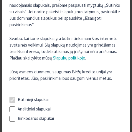
2023 m. Gruodis
naudojamais slapukais, prašome paspausti mygtuką „Sutinku
2023 m. Rugpjūtis
su visais“. Jei norite pakeisti slapukų nustatymus, pasirinkite
Jus dominančius slapukus bei spauskite „Išsaugoti
2023 m. Liepa
pasirinkimus“.
2023 m. Birželis
2023 m. Vasaris
Svarbu: kai kurie slapukai yra būtini tinkamam šios interneto
svetainės veikimui. Šių slapukų naudojimas yra grindžiamas
2022 m. Gruodis
teisėtu interesu, todėl sutikimas jų įrašymui nėra prašomas.
2022 m. Lapkritis
Plačiau skaitykite mūsų
Slapukų politikoje
.
2022 m. Rugsėjis
Jūsų asmens duomenų saugumas Biržų kredito unijai yra
2022 m. Rugpjūtis
prioritetas. Jūsų pasirinkimai bus saugomi vienus metus.
2022 m. Gegužė
2022 m. Kovas
2022 m. Vasaris
Būtinieji slapukai
2022 m. Sausis
Analitiniai slapukai
2021 m. Gruodis
Rinkodaros slapukai
2021 m. Spalis