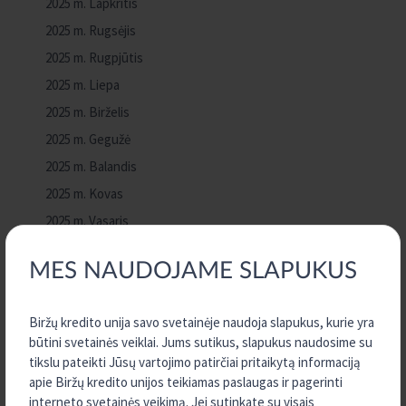
2025 m. Lapkritis
2025 m. Rugsėjis
2025 m. Rugpjūtis
2025 m. Liepa
2025 m. Birželis
2025 m. Gegužė
2025 m. Balandis
2025 m. Kovas
2025 m. Vasaris
2025 m. Sausis
MES NAUDOJAME SLAPUKUS
2024 m. Gruodis
2024 m. Spalis
Biržų kredito unija savo svetainėje naudoja slapukus, kurie yra
2024 m. Rugsėjis
būtini svetainės veiklai. Jums sutikus, slapukus naudosime su
2024 m. Rugpjūtis
tikslu pateikti Jūsų vartojimo patirčiai pritaikytą informaciją
apie Biržų kredito unijos teikiamas paslaugas ir pagerinti
2024 m. Gegužė
interneto svetainės veikimą. Jei sutinkate su visais