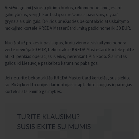
Atsižvelgdami į virusų plitimo būdus, rekomenduojame, esant
galimybėms, vengti kontaktų su nešvariais paviršiais, o ypač
grynaisiais pinigais. Dėl šios priežasties bekontakčio atsiskaitymo
mokėjimo kortele KREDA MasterCard limitą padidinome iki 50 EUR.
Nuo šiol už prekes ir paslaugas, kurių vieno atsiskaitymo bendra
vertė neviršija 50 EUR, bekontakte KREDA MasteCard kortele galite
atlikti penkias operacijas iš eilės, nerenkant PIN kodo. Šis limitas
galios iki Lietuvoje paskelbto karantino pabaigos.
Jei neturite bekontaktės KREDA MasterCard kortelės, susisiekite
su Biržų kredito unijos darbuotojais ir aptarkite saugias ir patogias
kortelės atsiėmimo galimybes.
TURITE KLAUSIMŲ?
SUSISIEKITE SU MUMIS