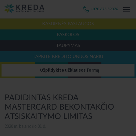
+370 675 59376
KASDIENĖS PASLAUGOS
PASKOLOS
TAUPYMAS
TAPKITE KREDITO UNIJOS NARIU
Užpildykite užklausos formą
PADIDINTAS KREDA
MASTERCARD BEKONTAKČIO
ATSISKAITYMO LIMITAS
2020 m. balandžio 01 d.