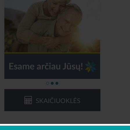
SKAIČIUOKLĖS