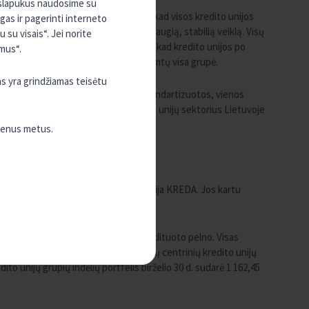
, slapukus naudosime su
odelio perkrovimas. Reforma apibrėžė, kad visos kredito unijos
ugas ir pagerinti interneto
nį vaidmenį, užtikrinant kredito unijų saugią, stabilią veiklą. Visų
su visais“. Jei norite
Minėtos kryžminės garantijos užtikrina, kad kredito unijos po
mus“.
unkumais, finansinę atsakomybę prisiimtų visa grupė.
as yra grindžiamas teisėtu
r tvarkos visose unijose turi būti standartizuotos, vienos
nės unijos reikšmė ir lyderystė. Kredito unijų sektorius Lietuvoje
 didesnio visuomenės pasitikėjimo.
vienus metus.
 grupė ir Jungtinė centrinė kredito unija KREDA. Jos kartu
žesniuose miesteliuose.
sektorius uždirbo 8,74 mln. Eur neaudituoto pelno. Visas
lėtų toliau plėsti veiklos apimtį. Abiejų centrinių kredito unijų
dito unijų grupių indėlių portfelis birželio 30 d. sudarė 1 162,45