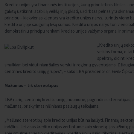
Kredito unijos yra finansinės institucijos, kurių prioritetinis tikslas – 
galėtų užtikrinti stabilią veiklą ir ją plėsti, uždirbtas pelnas yra skiriam
principu – kiekvienas klientas yra kredito unijos narys, turintis vieno
kredito unijoje saugomų lėšų sumos. Kredito unijos narys turi vieno ba
demokratiniu principu renkami kredito unijos valdymo organai ir priimami
„Kredito unijų sekto
veiklos forma, o tai
spektrą, didinti kre
smulkiam bei vidutiniam šalies verslui ir regionų gyventojams. Džiaugi
centrinės kredito unijų grupės“, – sako LBA prezidentė dr. Eivilė Čipkut
Mažumas – tik stereotipas
LBA narių, centrinių kredito unijų, nuomone, pagrindinis stereotipas, s
mažumas, priskyrimas nišiniams paslaugų teikėjams.
„Mažumo stereotipą apie kredito unijas būtina laužyti. Finansų sektor
indėlius. Jei visas kredito unijas vertintume kaip vienetą, jos užimtų p
apie smulkaus verslo kreditavimą, kredito unijų dalis, tikėtina, siektų n