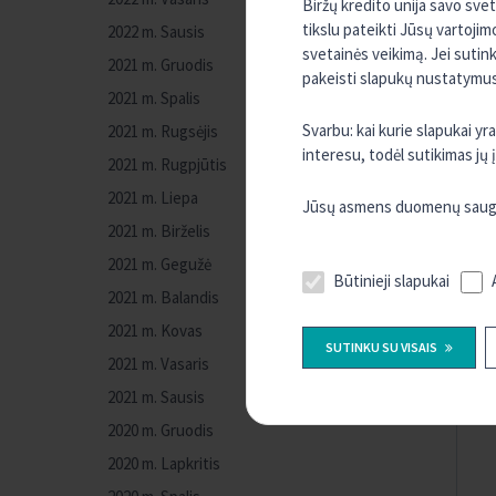
Biržų kredito unija savo sve
tikslu pateikti Jūsų vartojim
2022 m. Sausis
svetainės veikimą. Jei sutin
2021 m. Gruodis
pakeisti slapukų nustatymus,
2021 m. Spalis
Svarbu: kai kurie slapukai y
2021 m. Rugsėjis
interesu, todėl sutikimas jų
2021 m. Rugpjūtis
2021 m. Liepa
Jūsų asmens duomenų sauguma
2021 m. Birželis
2021 m. Gegužė
Būtinieji slapukai
2021 m. Balandis
2021 m. Kovas
SUTINKU SU VISAIS
2021 m. Vasaris
2021 m. Sausis
2020 m. Gruodis
2020 m. Lapkritis