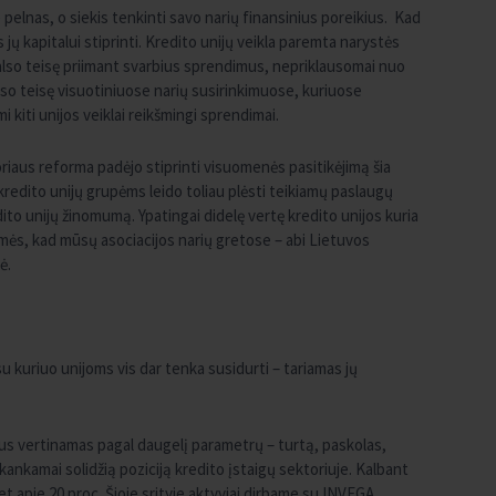
ne pelnas, o siekis tenkinti savo narių finansinius poreikius. Kad
as jų kapitalui stiprinti. Kredito unijų veikla paremta narystės
 balso teisę priimant svarbius sprendimus, nepriklausomai nuo
lso teisę visuotiniuose narių susirinkimuose, kuriuose
 kiti unijos veiklai reikšmingi sprendimai.
riaus reforma padėjo stiprinti visuomenės pasitikėjimą šia
 kredito unijų grupėms leido toliau plėsti teikiamų paslaugų
dito unijų žinomumą. Ypatingai didelę vertę kredito unijos kuria
amės, kad mūsų asociacijos narių gretose – abi Lietuvos
ė.
u kuriuo unijoms vis dar tenka susidurti – tariamas jų
ius vertinamas pagal daugelį parametrų – turtą, paskolas,
akankamai solidžią poziciją kredito įstaigų sektoriuje. Kalbant
et apie 20 proc. Šioje srityje aktyviai dirbame su INVEGA.