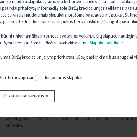
tainėje naudoja slapukus, kurie yra būtini svetainės veiklai. Jums sutikus
LBA nariai reformą vertina labiausiai dėl to, kad įvyko unijų veiklos m
o patirčiai pritaikytą informaciją apie Biržų kredito unijos teikiamas pasla
privalo priklausyti kuriai nors centrinei kredito unijai, kuri atlieka esmi
kate su visais naudojamais slapukais, prašome paspausti mygtuką „Sutinku 
kredito unijų veiklą prižiūri centrinė kredito unija ir Lietuvos bankas. 
 pasirinkite Jus dominančius slapukus bei spauskite „Išsaugoti pasirinki
reformos negali bankrutuoti, nes vienai unijai susidūrus su laikinais s
ra būtini tinkamam šios interneto svetainės veikimui. Šių slapukų naudojim
Dabar suprantama, kad rizikos vertinimo metodikos, kitos procedūros i
 įrašymui nėra prašomas. Plačiau skaitykite mūsų
Slapukų politikoje
.
grupės vienijamos unijos turi veikti solidariai, be to, įvertinama centri
veikia jau 30 metų ir yra jau žinomas gyventojams, tačiau siekiama dar
s Biržų kredito unijai yra prioritetas. Jūsų pasirinkimai bus saugomi 
Kreditavimo apimtys augo dviženkliais skaičiais
Analitiniai slapukai
Rinkodaros slapukai
Lietuvoje veikia dvi centrinės kredito unijų grupės – LKU kredito unijų
vienija 59 kredito unijas, veikiančias įvairiuose šalies miestuose ir ma
IŠSAUGOTI PASIRINKTUS
Lietuvos banko duomenimis, per 2024 m. pirmąjį pusmetį kredito unijų 
uždirbtas pelnas skiriamas stiprinti kredito unijų kapitalą, kad unijos ga
paskolų portfelis 2024 m. II ketvirtį siekė 1 213,1 mln. Eur. Centrinių kre
mln. eurų.