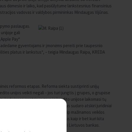
alaus dėmesio ir laiko, kad pasiūlytume lankstesnius finansinius
stracijos vadovas ir valdybos pirmininkas Mindaugas Vijūnas.
aupymo paslaugas.
nijoje gali
„Apple Pay“
, padedame gyventojams ir įmonėms pereiti prie taupesnio
 išties platus ir lankstus“, – teigia Mindaugas Raipa, KREDA
minės reformos etapas. Reforma siekta sustiprinti unijų
dito unijos veikti negali – jos turi jungtis į grupes, o grupėse
kia, kad visose centrinės grupės kredito unijose laikomasi tų
anašiai kaip ir įmonių grupės, nes jas sudaro atskiri juridiniai
aikytis tam tikrų veiklos reikalavimų – taip mažinamos veiklos
inka tuos pačius europinius standartus kaip ir bet kuri kita
etuvoje veikiančių bankų, veiklą prižiūri Lietuvos bankas.