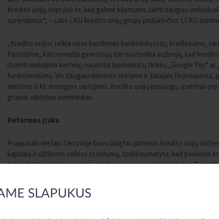
Kredito unijų stiprybė ta, kad galime klientams skirti daugiau individu
sprendimus“, – sako LKU kredito unijų grupę prižiūrinčios LCKU admini
„Kredito unijos teikia visas kasdienės bankininkystės, kreditavimo, t
Pastebime, kad nemažai gyventojų dar nustemba sužinoję, kad kredito u
išsiimti mokėjimo kortelę, naudotis bankomatų tinklu, „Google Pay“ ar 
funkcionalumu. Vis daugiau dėmesio skiriame ir žaliajam finansavimui
elektros ir kt. energijos vartojimo. Kredito unijų paslaugų spektras yra
grupės valdybos pirmininkas.
Reformos įtaka
Praėjusiais metais Lietuvoje buvo baigtas pirmasis kredito unijų siste
kapitalą ir užtikrinti veiklos stabilumą, todėl numatyta, kad pavienės kre
turi veikti kryžminių garantijų (angl. cross guarantee) sistema. Tai reiš
pačių metodikų, veiklos modelio, procedūrų. Kredito unijų grupės veikia p
vienetai. Centrinės kredito unijos prižiūri ir įpareigoja kredito unijas l
AME SLAPUKUS
rizikos ir didinamos galimybės augti. Šiuo metu kredito unijų veikla atit
finansų įstaiga, įskaitant bankus. Taip pat kredito unijų, kaip ir kitų Li