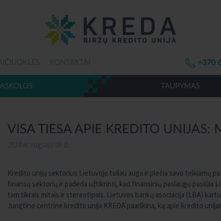
AIČIUOKLĖS
KONTAKTAI
+370 
PASKOLOS
TAUPYMAS
VISA TIESA APIE KREDITO UNIJAS
2024 m. rugsėjo 06 d.
Kredito unijų sektorius Lietuvoje toliau auga ir plečia savo teikiamų p
finansų sektorių ir padeda užtikrinti, kad finansinių paslaugų pasiūla Li
tam tikrais mitais ir stereotipais. Lietuvos bankų asociacija (LBA) kart
Jungtine centrine kredito unija KREDA paaiškina, ką apie kredito unijas