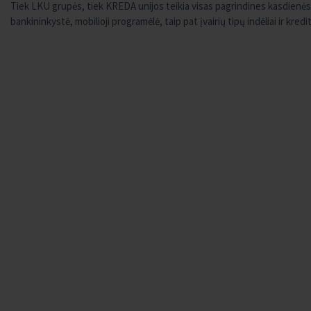
Tiek LKU grupės, tiek KREDA unijos teikia visas pagrindines kasdienės 
bankininkystė, mobilioji programėlė, taip pat įvairių tipų indėliai ir kre