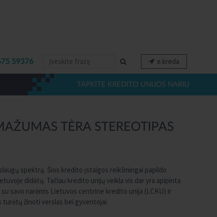
e.kreda
675 59376
TAPKITE KREDITO UNIJOS NARIU
: MAŽUMAS TĖRA STEREOTIPAS
aslaugų spektrą. Šios kredito įstaigos reikšmingai papildo
etuvoje didėtų. Tačiau kredito unijų veikla vis dar yra apipinta
u su savo narėmis Lietuvos centrine kredito unija (LCKU) ir
 turėtų žinoti verslas bei gyventojai.