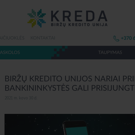
AIČIUOKLĖS
KONTAKTAI
+370 
PASKOLOS
TAUPYMAS
BIRŽŲ KREDITO UNIJOS NARIAI PR
BANKININKYSTĖS GALI PRISIJUNGT
2021 m. kovo 30 d.