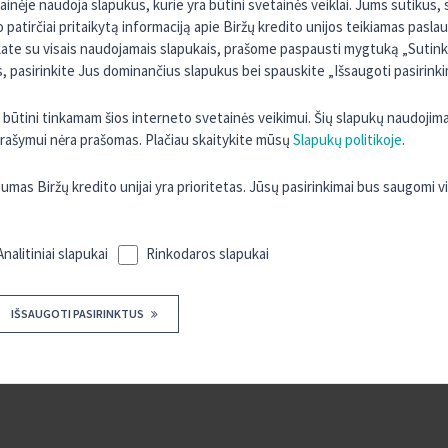
tainėje naudoja slapukus, kurie yra būtini svetainės veiklai. Jums sutikus
SUSISIEKITE SU MUMIS
o patirčiai pritaikytą informaciją apie Biržų kredito unijos teikiamas pasla
kate su visais naudojamais slapukais, prašome paspausti mygtuką „Sutinku 
 pasirinkite Jus dominančius slapukus bei spauskite „Išsaugoti pasirinki
KONTAKTAI
ra būtini tinkamam šios interneto svetainės veikimui. Šių slapukų naudojim
 įrašymui nėra prašomas. Plačiau skaitykite mūsų
Slapukų politikoje
.
s Biržų kredito unijai yra prioritetas. Jūsų pasirinkimai bus saugomi 
Analitiniai slapukai
Rinkodaros slapukai
IŠSAUGOTI PASIRINKTUS