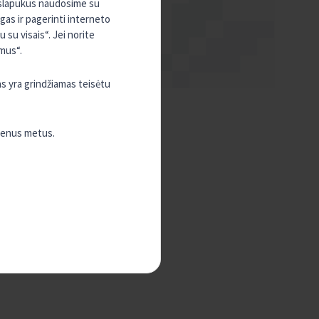
, slapukus naudosime su
ugas ir pagerinti interneto
su visais“. Jei norite
mus“.
as yra grindžiamas teisėtu
vienus metus.