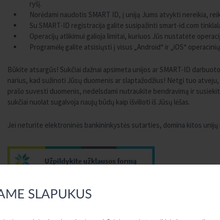
ryšį.
Norėdami naudotis SMART ID, į uniją Jums atvykti nereikia, re
Su SMART-ID registracija galite susipažinti smart-id.com tinklal
Operacijų atlikimui galioja limitai, kuriuos Jūs nustatėte operac
Programėlę galite atsisiųsti į visus „Android“ ir „iOS“ operacin
Būkite atsargūs! Sukčiai dažnai apsimeta unijos ar SMART-ID darbuotoja
narius, kad sužinoti Jūsų duomenis ar slaptažodžius! Netgi tuo atveju, 
prašo suvesti duomenis, nedelsdami nutraukite bendravimą ir susiekite
sukčiai nuolat sugalvoja naujų būdų kaip išvilioti iš Jūsų lėšas.
Jei neturite elektroninės bankininkystės sutarties, domina kitos unijų
AME SLAPUKUS
TURITE KLAUSIMŲ?