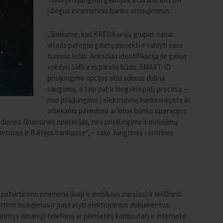
įdiegus internetinio banko atnaujinimus.
„Siekiame, kad KREDA unijų grupės nariai
visada patogiai galėtų pasiekti ir valdyti savo
turimas lėšas. Anksčiau identifikaciją jie galėjo
vykdyti SMS ir m.parašo būdu. SMART-ID
prisijungimo opcijos atsiradimas didina
saugumą, o taip pat ir lengvina patį procesą –
nuo prisijungimo į elektroninę bankininkystę iki
atliekamo pavedimo ar kitos banko operacijos
kasdienes finansines operacijas, nes prisijungimo ir mokėjimų
Lietuvos ir Baltijos bankuose“, – sakė Jungtinės centrinės
tvirtinimo priemonė (kaip ir mobilusis parašas) ir leidžianti
irtinti mokėjimus ir pasirašyti elektroninius dokumentus.
turintys išmanųjį telefoną ar planšetinį kompiuterį ir interneto