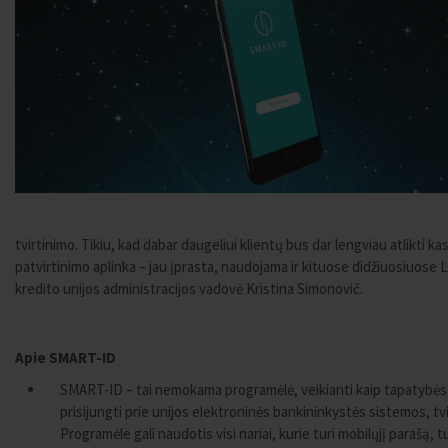
tvirtinimo. Tikiu, kad dabar daugeliui klientų bus dar lengviau atlikti 
patvirtinimo aplinka – jau įprasta, naudojama ir kituose didžiuosiuose 
kredito unijos administracijos vadovė Kristina Simonovič.
Apie SMART-ID
SMART-ID – tai nemokama programėlė, veikianti kaip tapatybės pa
prisijungti prie unijos elektroninės bankininkystės sistemos, tv
Programėle gali naudotis visi nariai, kurie turi mobilųjį parašą, 