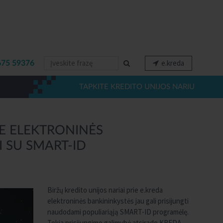
e.kreda
675 59376
TAPKITE KREDITO UNIJOS NARIU
IE ELEKTRONINĖS
I SU SMART-ID
Biržų kredito unijos nariai prie e.kreda
elektroninės bankininkystės jau gali prisijungti
naudodami populiariąją SMART-ID programėlę.
Tokia prisijungimo galimybė atsirado KREDA