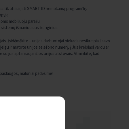
ikia tik atsisiųsti SMART ID nemokamą programėlę.
apyje
ijoms mobiliuoju parašu.
ių sistemų išmaniuosius įrenginius
is. Įsidėmėkite – unijos darbuotojai niekada nesikreipia į savo
jeigu ir matote unijos telefono numerį, į Jus kreipiasi vardu ar
 su jus aptarnaujančios unijos atstovais. Atminkite, kad
 paslaugos, maloniai padėsime!